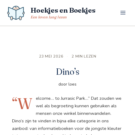
Spring
Hoekjes en Boekjes
naar
de
Een leven lang lezen
inhoud
23 MEI 2026
·
2 MIN LEZEN
Dino’s
door loes
“W
elcome… to Jurrasic Park…” Dat zouden we
wel als begroeting kunnen gebruiken als
mensen onze winkel binnenwandelen.
Dino’s zijn te vinden in bijna elke categorie in ons
aanbod: van informatieboeken voor de jongste kleuter