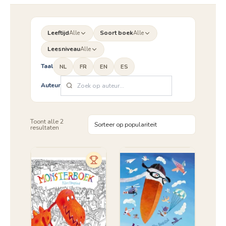
Leeftijd
Alle
Soort boek
Alle
Leesniveau
Alle
Taal
NL
FR
EN
ES
Auteur
Toont alle 2
Gesorteerd
resultaten
op
populariteit