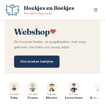
Spring
Hoekjes en Boekjes
naar
de
Een leven lang lezen
inhoud
Webshop
De mooiste kinder- en jeugdboeken, met zorg
gekozen. Van baby tot young adult.
Alle boeken bekijken
0–1 jaar
1–3 jaar
3–6 jaar
6–7 jaar
7–9 jaar
Baby
Peuter
Kleuter
Leren lezen
Ik lees al 