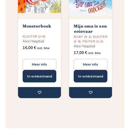
Monsterboek
Mijn oma is een
ooievaar
KLEUTER (3-6)
BABY (0-1)
,
KLEUTER
Alice Hoogstad
(3-6)
,
PEUTER (1-3)
Alice Hoogstad
16,00
€
incl. btw
17,00
€
incl. btw
Meer info
Meer info
In winkelmand
In winkelmand
♡
♡