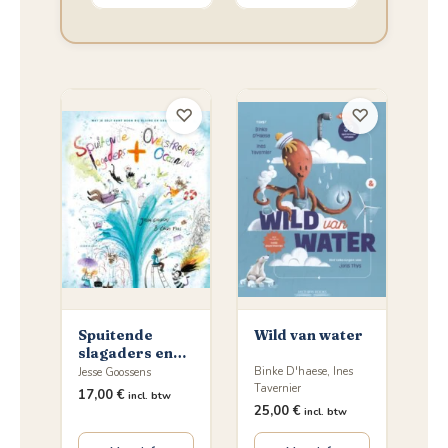
♡
♡
Spuitende
Wild van water
slagaders en
overstromende
Binke D'haese, Ines
Jesse Goossens
oceanen
Tavernier
17,00
€
incl. btw
25,00
€
incl. btw