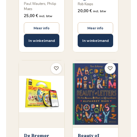
Paul Wauters, Philip
Rob Koops
Maes
20,00
€
incl. btw
25,00
€
incl. btw
Meer info
Meer info
In winkelmand
In winkelmand
♡
♡
De Bremer
Beauty of