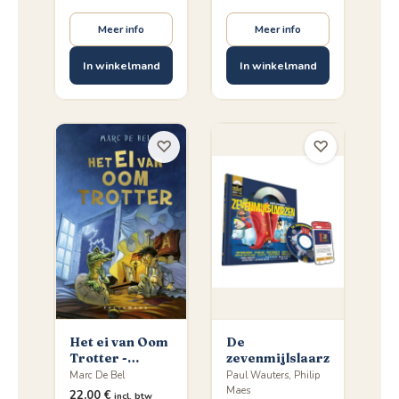
Meer info
Meer info
In winkelmand
In winkelmand
♡
♡
Het ei van Oom
De
Trotter -
zevenmijlslaarzen
Jubileumuitgave
Marc De Bel
Paul Wauters, Philip
40 jaar
Maes
22,00
€
incl. btw