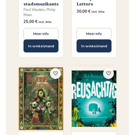
stadsmuzikanten
Letters
Paul Wauters, Philip
30,00
€
incl. btw
Maes
25,00
€
incl. btw
Meer info
Meer info
In winkelmand
In winkelmand
♡
♡