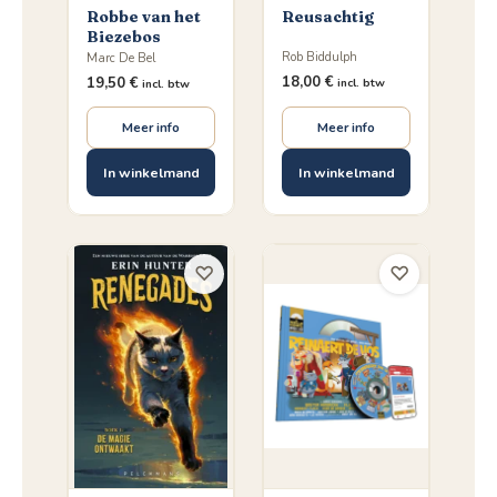
Robbe van het
Reusachtig
Biezebos
Rob Biddulph
Marc De Bel
18,00
€
19,50
€
incl. btw
incl. btw
Meer info
Meer info
In winkelmand
In winkelmand
♡
♡