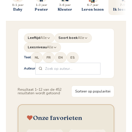
0–1 jaar
1–3 jaar
3–6 jaar
6–7 jaar
7–9 jaar
Baby
Peuter
Kleuter
Leren lezen
Ik lees al 
Leeftijd
Alle
Soort boek
Alle
Leesniveau
Alle
Taal
NL
FR
EN
ES
Auteur
Resultaat 1–12 van de 452
Gesorteerd
resultaten wordt getoond
op
populariteit
Onze favorieten