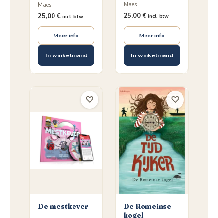
Maes
Maes
25,00
€
25,00
€
incl. btw
incl. btw
Meer info
Meer info
In winkelmand
In winkelmand
♡
♡
De mestkever
De Romeinse
kogel