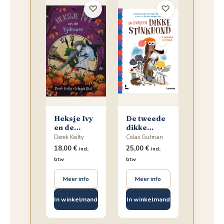
♡
♡
Heksje Ivy
De tweede
en de
dikke
tijdrover
Stinkhond
Derek Keilty
Colas Gutman
18,00
€
25,00
€
incl.
incl.
btw
btw
Meer info
Meer info
In winkelmand
In winkelmand