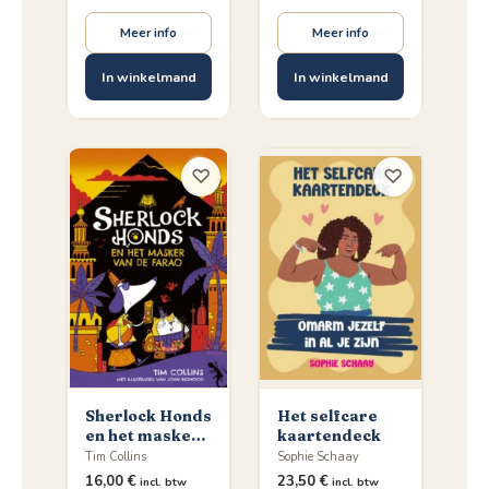
Meer info
Meer info
In winkelmand
In winkelmand
♡
♡
Sherlock Honds
Het selfcare
en het masker
kaartendeck
van de farao
Tim Collins
Sophie Schaay
16,00
€
23,50
€
incl. btw
incl. btw