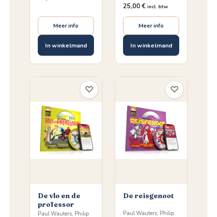
25,00
€
incl. btw
Meer info
Meer info
In winkelmand
In winkelmand
♡
♡
De vlo en de
De reisgenoot
professor
Paul Wauters, Philip
Paul Wauters, Philip