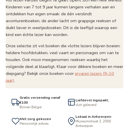
Recepten uit de
Prins Peuter
hele wereld
doet het zelf
Abigail Wheatley
Marianne Busser, Ron
Schröder
13,00
€
incl. btw
18,00
€
incl. btw
Meer info
Meer info
In winkelmand
In winkelmand
♡
♡