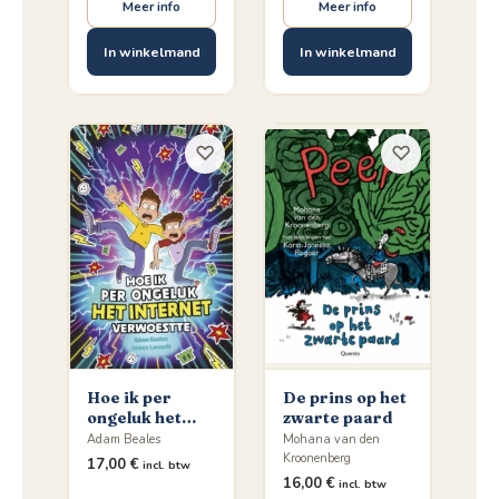
Meer info
Meer info
In winkelmand
In winkelmand
♡
♡
Hoe ik per
De prins op het
ongeluk het
zwarte paard
internet
Adam Beales
Mohana van den
verwoestte
Kroonenberg
17,00
€
incl. btw
16,00
€
incl. btw