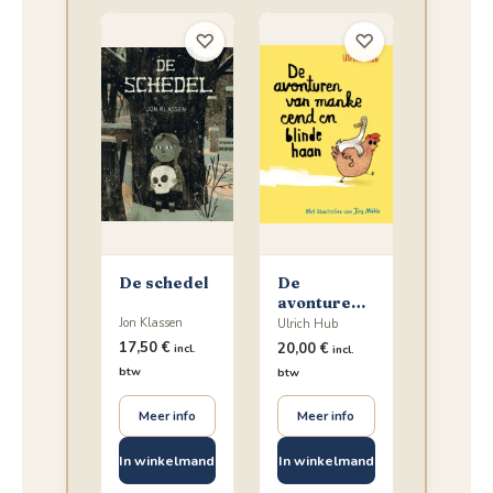
♡
♡
De schedel
De
avonturen
van manke
Jon Klassen
Ulrich Hub
eend en
17,50
€
20,00
€
incl.
incl.
blinde haan
btw
btw
Meer info
Meer info
In winkelmand
In winkelmand