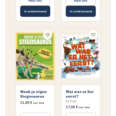
Meer info
Meer info
In winkelmand
In winkelmand
♡
♡
Maak je eigen
Wat was er het
Stegosaurus
eerst?
Kit Frost
21,00
€
incl. btw
17,00
€
incl. btw