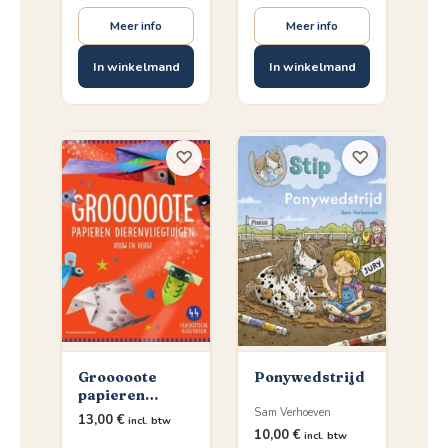
Meer info
Meer info
In winkelmand
In winkelmand
♡
♡
Grooooote
Ponywedstrijd
papieren
dierenvliegtuigen
Sam Verhoeven
13,00
€
incl. btw
10,00
€
incl. btw