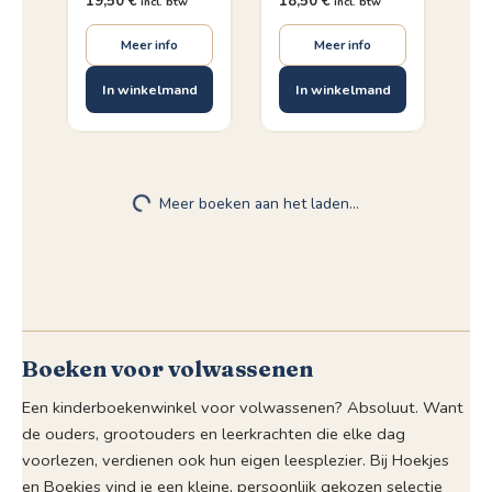
19,50
€
18,50
€
incl. btw
incl. btw
Meer info
Meer info
In winkelmand
In winkelmand
♡
♡
De wegen
De
seizoensrebellen
Paul Verrept
Jonas De Backer,
Yasmine Van Den