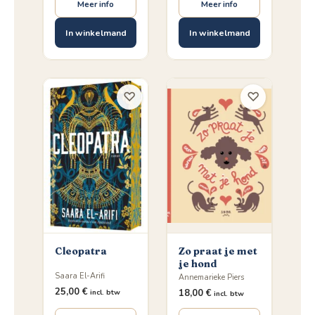
Meer info
Meer info
In winkelmand
In winkelmand
♡
♡
Cleopatra
Zo praat je met
je hond
Saara El-Arifi
Annemarieke Piers
25,00
€
18,00
€
incl. btw
incl. btw