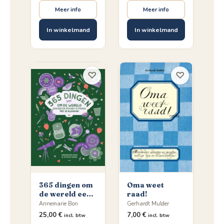
Meer info
Meer info
In winkelmand
In winkelmand
♡
♡
365 dingen om
Oma weet
de wereld een
raad!
beetje mooier
Annemarie Bon
Gerhardt Mulder
te maken met
25,00
€
7,00
€
incl. btw
incl. btw
je kleinkind