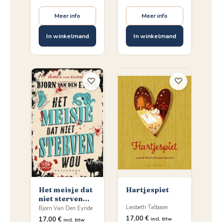
Meer info
Meer info
In winkelmand
In winkelmand
♡
♡
Het meisje dat
Hartjespiet
niet sterven
wou
Liesbeth Talboom
Bjorn Van Den Eynde
17,00
€
17,00
€
incl. btw
incl. btw