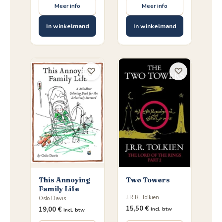
Meer info
Meer info
In winkelmand
In winkelmand
♡
♡
This Annoying
Two Towers
Family Life
J.R.R. Tolkien
Oslo Davis
15,50
€
19,00
€
incl. btw
incl. btw