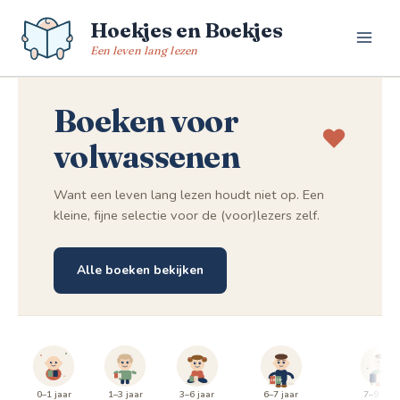
Spring
Hoekjes en Boekjes
naar
de
Een leven lang lezen
inhoud
Boeken voor
volwassenen
Want een leven lang lezen houdt niet op. Een
kleine, fijne selectie voor de (voor)lezers zelf.
Alle boeken bekijken
0–1 jaar
1–3 jaar
3–6 jaar
6–7 jaar
7–9 jaar