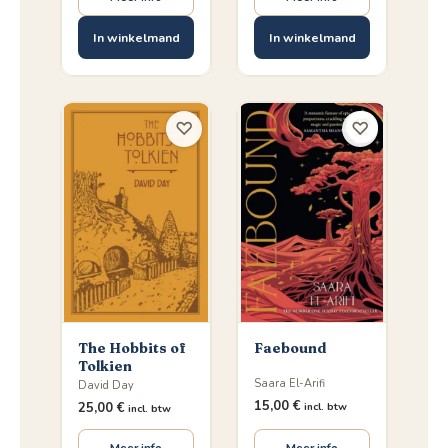
In winkelmand
In winkelmand
♡
♡
The Hobbits of
Faebound
Tolkien
Saara El-Arifi
David Day
15,00
€
25,00
€
incl. btw
incl. btw
Meer info
Meer info