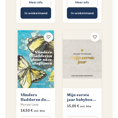
Meer info
Meer info
In winkelmand
In winkelmand
♡
♡
Vlinders
Mijn eerste
fladderen door
jaar babyboek -
onze daglijnen
Maak een
Myriam Lossy
15,00
€
incl. btw
unieke
16,50
€
incl. btw
herinnering