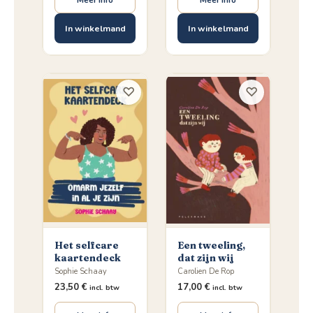
In winkelmand
In winkelmand
♡
♡
Het selfcare
Een tweeling,
kaartendeck
dat zijn wij
Sophie Schaay
Carolien De Rop
23,50
€
17,00
€
incl. btw
incl. btw