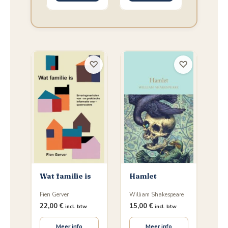
♡
♡
Wat familie is
Hamlet
Fien Gerver
William Shakespeare
22,00
€
15,00
€
incl. btw
incl. btw
Meer info
Meer info