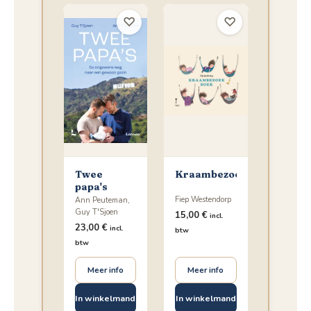
♡
♡
Twee
Kraambezoekboek
papa's
Fiep Westendorp
Ann Peuteman,
Guy T'Sjoen
15,00
€
incl.
23,00
€
incl.
btw
btw
Meer info
Meer info
In winkelmand
In winkelmand