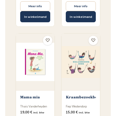
Meer info
Meer info
In winkelmand
In winkelmand
♡
♡
Mama mia
Kraambezoekboek
Thaïs Vanderheyden
Fiep Westendorp
19,00
€
15,00
€
incl. btw
incl. btw