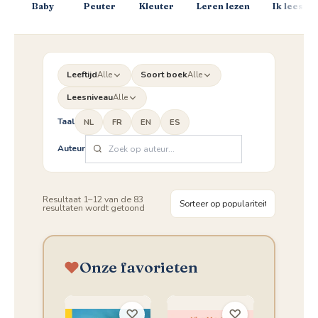
Baby
Peuter
Kleuter
Leren lezen
Ik lees al 
Leeftijd
Alle
Soort boek
Alle
Leesniveau
Alle
Taal
NL
FR
EN
ES
Auteur
Resultaat 1–12 van de 83
Gesorteerd
resultaten wordt getoond
op
populariteit
Onze favorieten
♡
♡