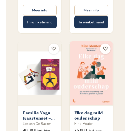
Meer info
Meer info
In winkelmand
In winkelmand
♡
♡
Familie Yoga
Elke dag mild
Kaartenset –
ouderschap
Samen
Liesbeth De Backer
Nina Mouton
Ontspannen &
40,00
€
25,00
€
incl. btw
incl. btw