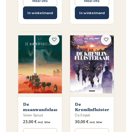
Meer info
Meer info
In winkelmand
In winkelmand
♡
♡
De
De
maanwandelaar
Kremlinfluisteraar
Simon Spruyt
Da Empoli
23,00
€
30,00
€
incl. btw
incl. btw