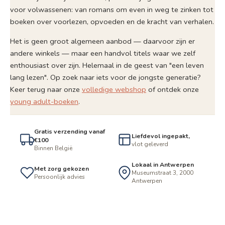
18,00
€
incl. btw
Meersch
22,00
€
incl. btw
Meer info
Meer info
In winkelmand
In winkelmand
♡
♡
De schaduw
De kersverse
van de wind
moeder