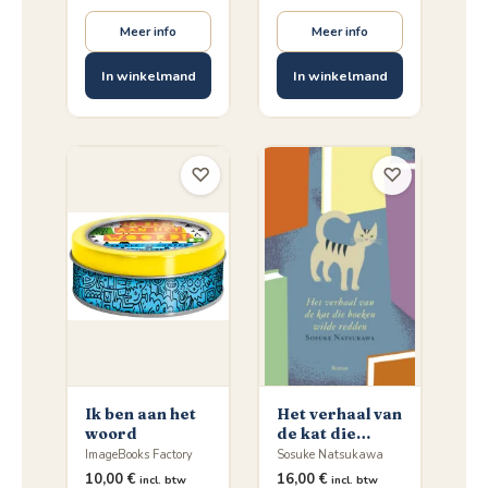
Meer info
Meer info
In winkelmand
In winkelmand
♡
♡
Ik ben aan het
Het verhaal van
woord
de kat die
boeken wilde
ImageBooks Factory
Sosuke Natsukawa
redden
10,00
€
16,00
€
incl. btw
incl. btw