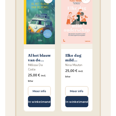
Al het blauw
Elke dag
van de
mild
hemel
ouderschap
Mélissa Da
Nina Mouton
Costa
25,00
€
incl.
25,00
€
incl.
btw
btw
Meer info
Meer info
In winkelmand
In winkelmand