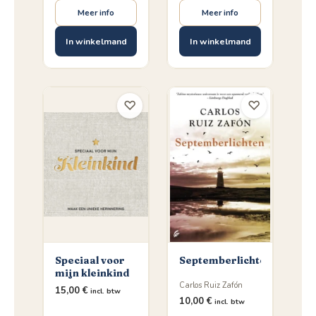
Meer info
Meer info
In winkelmand
In winkelmand
♡
♡
Speciaal voor
Septemberlichten
mijn kleinkind
Carlos Ruiz Zafón
15,00
€
incl. btw
10,00
€
incl. btw