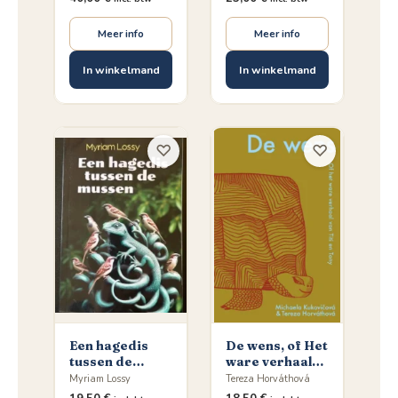
Verbinden
Meer info
Meer info
In winkelmand
In winkelmand
♡
♡
Een hagedis
De wens, of Het
tussen de
ware verhaal
mussen
van Titi en Tony
Myriam Lossy
Tereza Horváthová