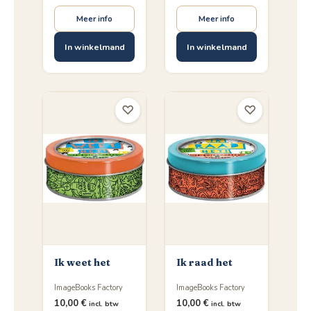
Meer info
Meer info
In winkelmand
In winkelmand
♡
♡
Ik weet het
Ik raad het
ImageBooks Factory
ImageBooks Factory
10,00
€
10,00
€
incl. btw
incl. btw