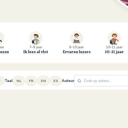
aar
7–9 jaar
9–10 jaar
10–11 jaar
lezen
Ik lees al vlot
Ervaren lezers
10–11 jaar
Taal
Auteur
NL
FR
EN
ES