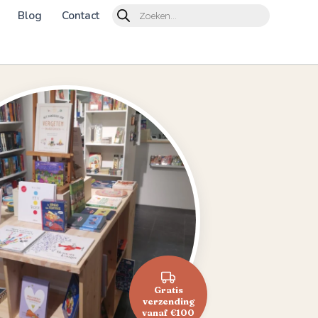
Products
Blog
Contact
search
Gratis
verzending
vanaf €100