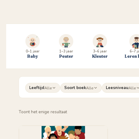
0–1 jaar
1–3 jaar
3–6 jaar
6–7 j
Baby
Peuter
Kleuter
Leren 
Leeftijd
Soort boek
Leesniveau
Alle
Alle
Alle
Toont het enige resultaat