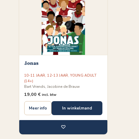
Jonas
10-11 JAAR
,
12-13 JAAR
,
YOUNG ADULT
(14+)
Bart Vriends, Jacobine de Brauw
19,00
€
incl. btw
In winkelmand
Meer info
♡