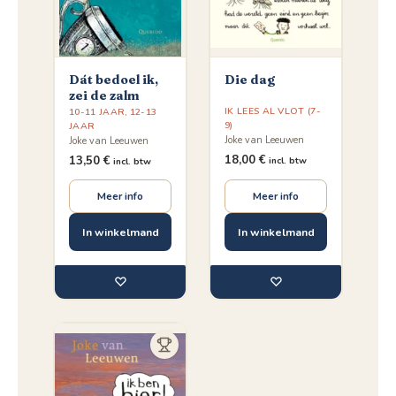
Dát bedoel ik,
Die dag
zei de zalm
IK LEES AL VLOT (7-
10-11 JAAR
,
12-13
9)
JAAR
Joke van Leeuwen
Joke van Leeuwen
18,00
€
13,50
€
incl. btw
incl. btw
Meer info
Meer info
In winkelmand
In winkelmand
♡
♡