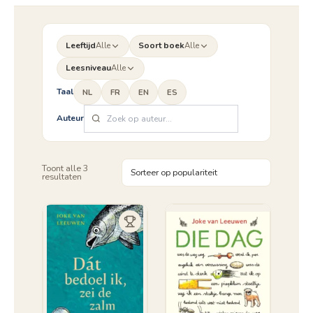
Leeftijd
Alle
Soort boek
Alle
Leesniveau
Alle
Taal
NL
FR
EN
ES
Auteur
Toont alle 3
Gesorteerd
resultaten
op
populariteit