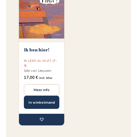
Ik ben hier!
IK LEES AL VLOT (7-
9)
Joke van Leeuwen
17,00
€
incl. btw
Meer info
In winkelmand
♡