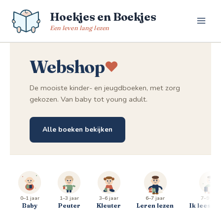
Spring
Hoekjes en Boekjes
naar
de
Een leven lang lezen
inhoud
Webshop
De mooiste kinder- en jeugdboeken, met zorg
gekozen. Van baby tot young adult.
Alle boeken bekijken
0–1 jaar
1–3 jaar
3–6 jaar
6–7 jaar
7–9 jaar
Baby
Peuter
Kleuter
Leren lezen
Ik lees al 