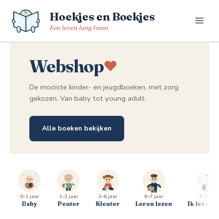
Spring
Hoekjes en Boekjes
naar
de
Een leven lang lezen
inhoud
Webshop
De mooiste kinder- en jeugdboeken, met zorg
gekozen. Van baby tot young adult.
Alle boeken bekijken
0–1 jaar
1–3 jaar
3–6 jaar
6–7 jaar
7–9 jaar
Baby
Peuter
Kleuter
Leren lezen
Ik lees al 