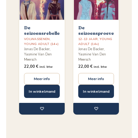
De
De
seizoensrebellen
seizoensproeven
VOLWASSENEN
,
12-13 JAAR
,
YOUNG
YOUNG ADULT (14+)
ADULT (14+)
Jonas De Backer,
Jonas De Backer,
Yasmine Van Den
Yasmine Van Den
Meersch
Meersch
22,00
€
22,00
€
incl. btw
incl. btw
Meer info
Meer info
In winkelmand
In winkelmand
♡
♡