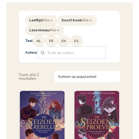
Leeftijd
Alle
Soort boek
Alle
Leesniveau
Alle
Taal
NL
FR
EN
ES
Auteur
Toont alle 2
Gesorteerd
resultaten
op
populariteit