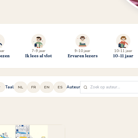
aar
7–9 jaar
9–10 jaar
10–11 jaar
lezen
Ik lees al vlot
Ervaren lezers
10–11 jaar
Taal
Auteur
NL
FR
EN
ES