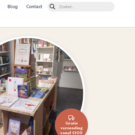
Products
Blog
Contact
search
Gratis
verzending
vanaf €100