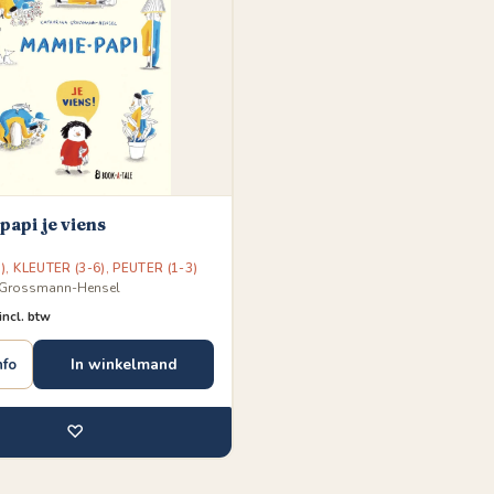
api je viens
)
,
KLEUTER (3-6)
,
PEUTER (1-3)
 Grossmann-Hensel
incl. btw
In winkelmand
nfo
♡