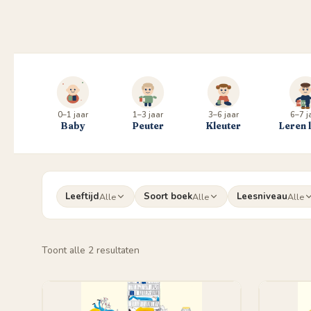
0–1 jaar
1–3 jaar
3–6 jaar
6–7 j
Baby
Peuter
Kleuter
Leren 
Leeftijd
Soort boek
Leesniveau
Alle
Alle
Alle
Gesorteerd
Toont alle 2 resultaten
op
populariteit