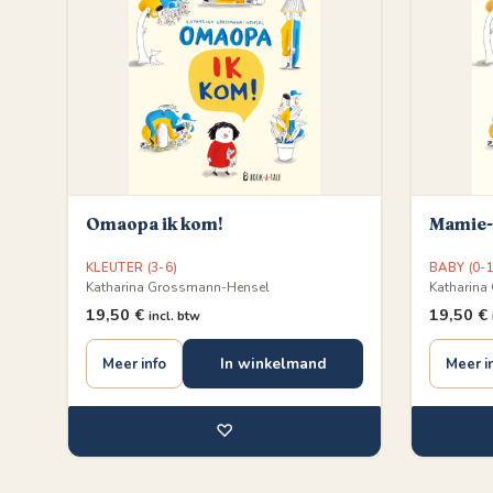
Omaopa ik kom!
Mamie-p
KLEUTER (3-6)
BABY (0-1
Katharina Grossmann-Hensel
Katharina
19,50
€
19,50
€
incl. btw
In winkelmand
Meer info
Meer i
♡