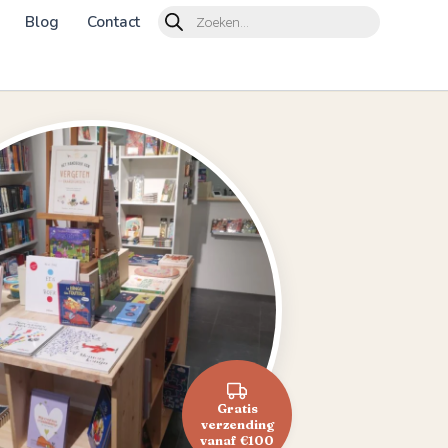
Products
Blog
Contact
search
Gratis
verzending
vanaf €100