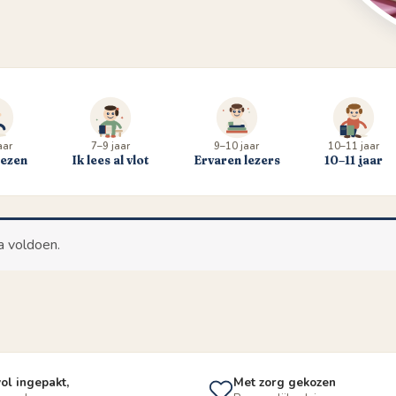
aar
7–9 jaar
9–10 jaar
10–11 jaar
lezen
Ik lees al vlot
Ervaren lezers
10–11 jaar
a voldoen.
ol ingepakt,
Met zorg gekozen