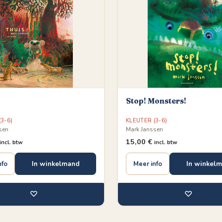
Stop! Monsters!
3-6)
KLEUTER (3-6)
sen
Mark Janssen
15,00
€
incl. btw
incl. btw
In winkelmand
In winkel
nfo
Meer info
♡
♡