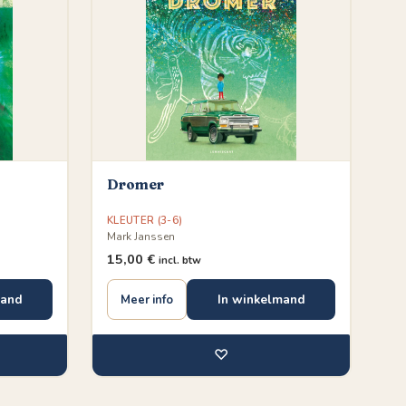
Dromer
KLEUTER (3-6)
Mark Janssen
15,00
€
incl. btw
mand
In winkelmand
Meer info
♡