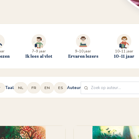
aar
7–9 jaar
9–10 jaar
10–11 jaar
lezen
Ik lees al vlot
Ervaren lezers
10–11 jaar
Taal
Auteur
NL
FR
EN
ES