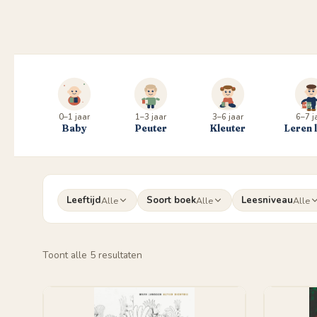
0–1 jaar
1–3 jaar
3–6 jaar
6–7 j
Baby
Peuter
Kleuter
Leren 
Leeftijd
Soort boek
Leesniveau
Alle
Alle
Alle
Gesorteerd
Toont alle 5 resultaten
op
populariteit