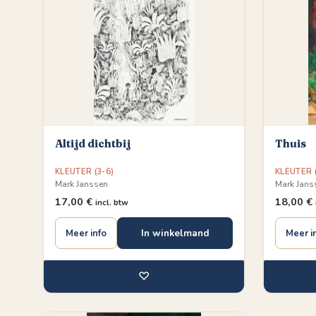
Altijd dichtbij
Thuis
KLEUTER (3-6)
KLEUTER (
Mark Janssen
Mark Jans
17,00
€
18,00
€
incl. btw
In winkelmand
Meer info
Meer i
♡