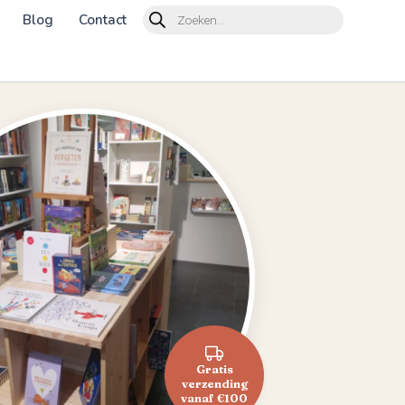
Products
Blog
Contact
search
Gratis
verzending
vanaf €100