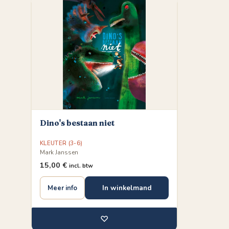
Dino's bestaan niet
KLEUTER (3-6)
Mark Janssen
15,00
€
incl. btw
In winkelmand
Meer info
♡