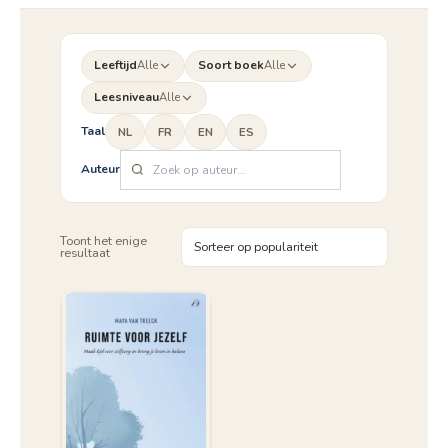
Leeftijd
Alle
Soort boek
Alle
Leesniveau
Alle
Taal
NL
FR
EN
ES
Auteur
Toont het enige
resultaat