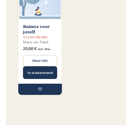
Ruimte voor
jezelf
VOLWASSENEN
Maya van Treeck
20,00
€
incl. btw
Meer info
In winkelmand
♡