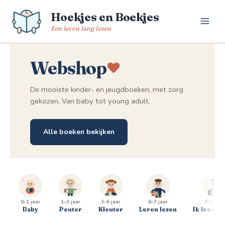
Spring
Hoekjes en Boekjes
naar
de
Een leven lang lezen
inhoud
Webshop
De mooiste kinder- en jeugdboeken, met zorg
gekozen. Van baby tot young adult.
Alle boeken bekijken
0–1 jaar
1–3 jaar
3–6 jaar
6–7 jaar
7–9 jaar
Baby
Peuter
Kleuter
Leren lezen
Ik lees al 