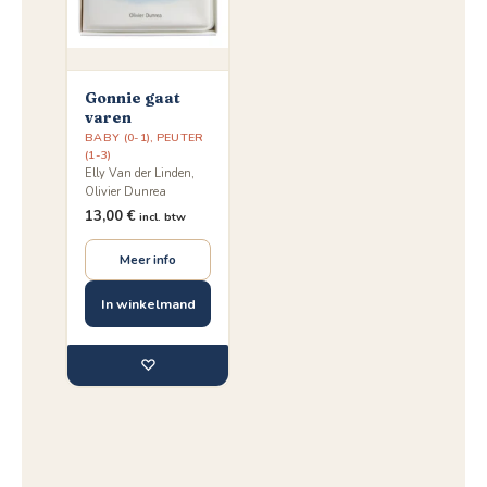
Gonnie gaat
varen
BABY (0-1)
,
PEUTER
(1-3)
Elly Van der Linden,
Olivier Dunrea
13,00
€
incl. btw
Meer info
In winkelmand
♡