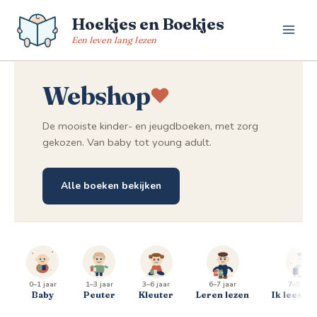
Spring
Hoekjes en Boekjes
naar
de
Een leven lang lezen
inhoud
Webshop
De mooiste kinder- en jeugdboeken, met zorg
gekozen. Van baby tot young adult.
Alle boeken bekijken
0–1 jaar
1–3 jaar
3–6 jaar
6–7 jaar
7–9 jaar
Baby
Peuter
Kleuter
Leren lezen
Ik lees al 