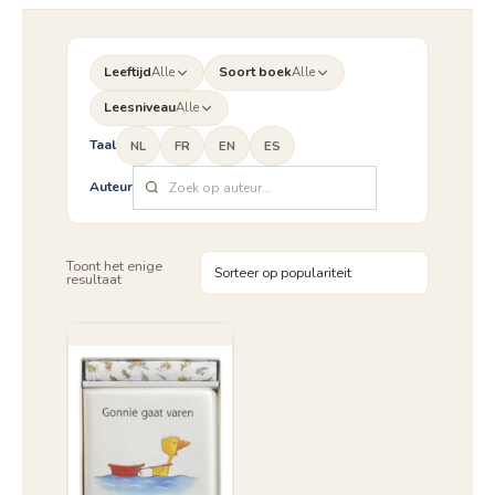
Leeftijd
Alle
Soort boek
Alle
Leesniveau
Alle
Taal
NL
FR
EN
ES
Auteur
Toont het enige
resultaat