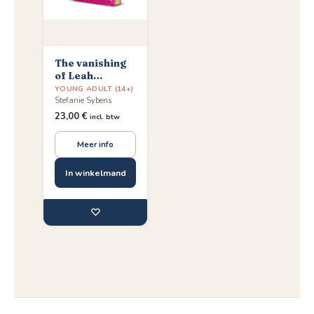
The vanishing
of Leah
Lockwood
YOUNG ADULT (14+)
Stefanie Sybens
23,00
€
incl. btw
Meer info
In winkelmand
♡