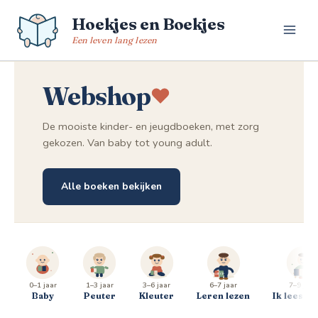
Spring
Hoekjes en Boekjes
naar
de
Een leven lang lezen
inhoud
Webshop
De mooiste kinder- en jeugdboeken, met zorg
gekozen. Van baby tot young adult.
Alle boeken bekijken
0–1 jaar
1–3 jaar
3–6 jaar
6–7 jaar
7–9 jaar
Baby
Peuter
Kleuter
Leren lezen
Ik lees al 