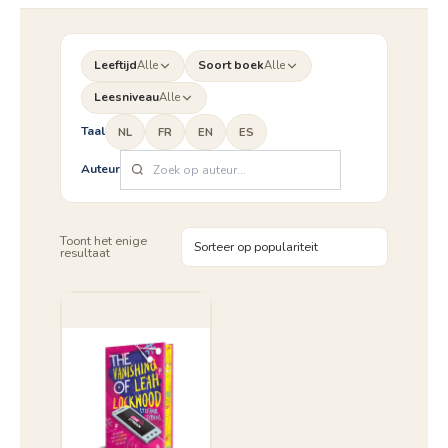
Leeftijd
Alle
Soort boek
Alle
Leesniveau
Alle
Taal
NL
FR
EN
ES
Auteur
Toont het enige
resultaat