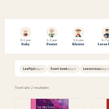
0–1 jaar
1–3 jaar
3–6 jaar
6–7 j
Baby
Peuter
Kleuter
Leren 
Leeftijd
Soort boek
Leesniveau
Alle
Alle
Alle
Gesorteerd
Toont alle 2 resultaten
op
populariteit