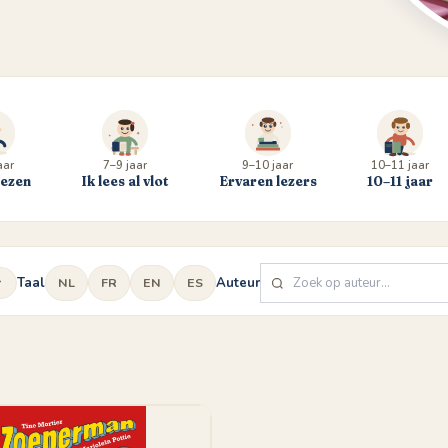
aar
7–9 jaar
9–10 jaar
10–11 jaar
lezen
Ik lees al vlot
Ervaren lezers
10–11 jaar
Taal
Auteur
NL
FR
EN
ES