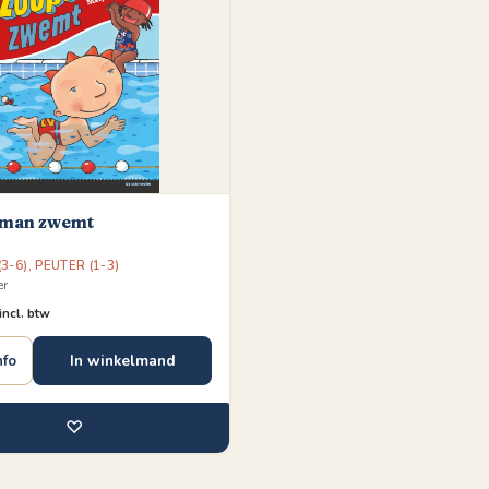
man zwemt
3-6)
,
PEUTER (1-3)
er
incl. btw
In winkelmand
nfo
♡