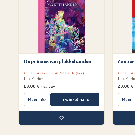
De prinses van plakkehanden
Zoeper
KLEUTER (3-6)
,
LEREN LEZEN (6-7)
KLEUTER (
Tine Mortier
Tine Morti
19,00
€
20,00
€
incl. btw
In winkelmand
Meer info
Meer i
♡