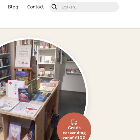
Products
Blog
Contact
search
Gratis
verzending
vanaf €100