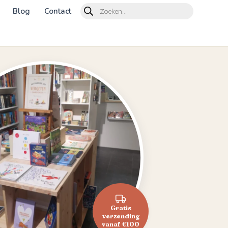
Products
Blog
Contact
search
Gratis
verzending
vanaf €100