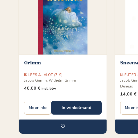
Grimm
Sneeuw
IK LEES AL VLOT (7-9)
KLEUTER (
Jacob Grimm, Wilhelm Grimm
Jacob Gri
Deneux
40,00
€
incl. btw
14,00
€
In winkelmand
Meer info
Meer i
♡