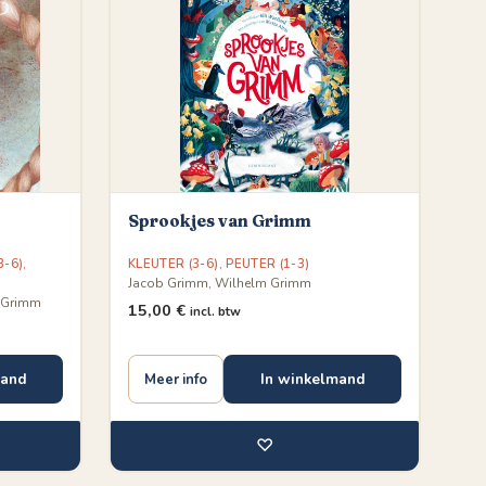
Sprookjes van Grimm
3-6)
,
KLEUTER (3-6)
,
PEUTER (1-3)
Jacob Grimm, Wilhelm Grimm
m Grimm
15,00
€
incl. btw
mand
In winkelmand
Meer info
♡