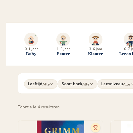
0–1 jaar
1–3 jaar
3–6 jaar
6–7 j
Baby
Peuter
Kleuter
Leren 
Leeftijd
Soort boek
Leesniveau
Alle
Alle
Alle
Gesorteerd
Toont alle 4 resultaten
op
populariteit