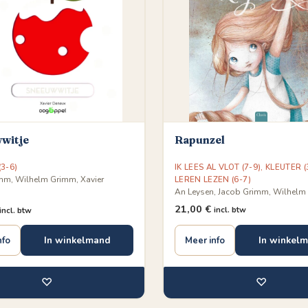
witje
Rapunzel
3-6)
IK LEES AL VLOT (7-9)
,
KLEUTER (
mm, Wilhelm Grimm, Xavier
LEREN LEZEN (6-7)
An Leysen, Jacob Grimm, Wilhel
21,00
€
incl. btw
incl. btw
In winkelmand
In winkel
nfo
Meer info
♡
♡