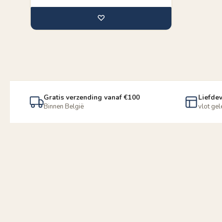
♡
Gratis verzending vanaf €100
Liefdev
Binnen België
vlot ge