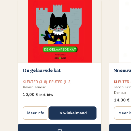
De gelaarsde kat
Sneeuw
KLEUTER (3-6)
,
PEUTER (1-3)
KLEUTER (
Xavier Deneux
Jacob Gri
Deneux
10,00
€
incl. btw
14,00
€
In winkelmand
Meer info
Meer i