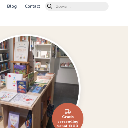
Products
Blog
Contact
search
Gratis
verzending
vanaf €100