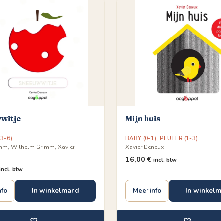
witje
Mijn huis
3-6)
BABY (0-1)
,
PEUTER (1-3)
mm, Wilhelm Grimm, Xavier
Xavier Deneux
16,00
€
incl. btw
incl. btw
In winkelmand
In winkel
nfo
Meer info