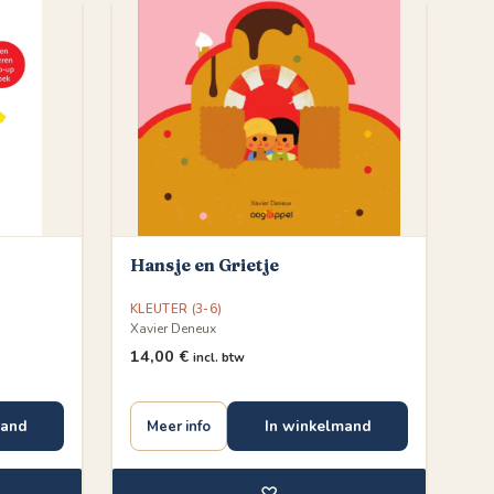
Hansje en Grietje
KLEUTER (3-6)
Xavier Deneux
14,00
€
incl. btw
mand
In winkelmand
Meer info