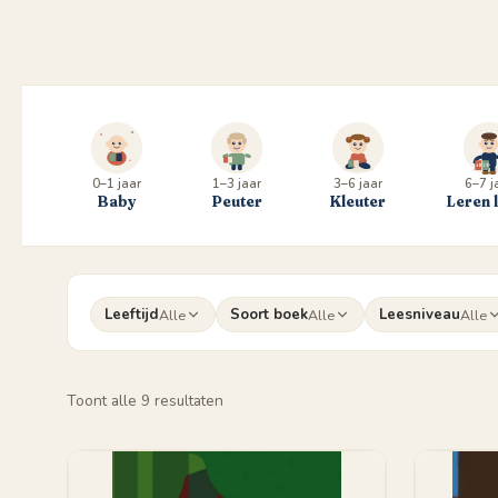
0–1 jaar
1–3 jaar
3–6 jaar
6–7 j
Baby
Peuter
Kleuter
Leren 
Leeftijd
Soort boek
Leesniveau
Alle
Alle
Alle
Gesorteerd
Toont alle 9 resultaten
op
populariteit