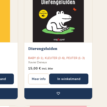
Dierengeluiden
BABY (0-1)
,
KLEUTER (3-6)
,
PEUTER (1-3)
Xavier Deneux
15,00
€
incl. btw
mand
In winkelmand
Meer info
♡