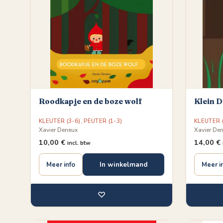
Roodkapje en de boze wolf
Klein 
KLEUTER (3-6)
,
PEUTER (1-3)
KLEUTER (
Xavier Deneux
Xavier De
10,00
€
14,00
€
incl. btw
In winkelmand
Meer info
Meer i
♡