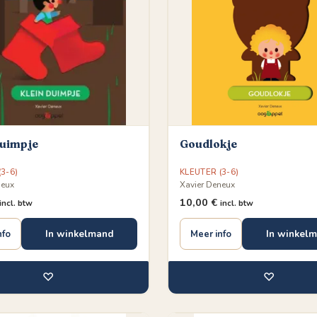
Duimpje
Goudlokje
3-6)
KLEUTER (3-6)
neux
Xavier Deneux
10,00
€
incl. btw
incl. btw
In winkelmand
In winkel
nfo
Meer info
♡
♡