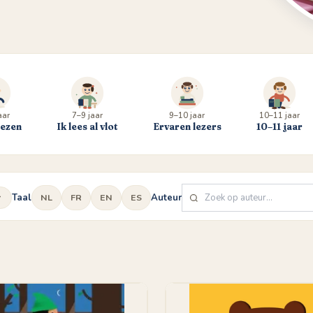
aar
7–9 jaar
9–10 jaar
10–11 jaar
lezen
Ik lees al vlot
Ervaren lezers
10–11 jaar
Taal
Auteur
NL
FR
EN
ES