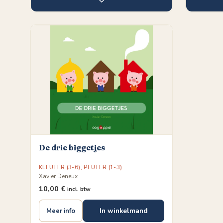
♡
De drie biggetjes
KLEUTER (3-6)
,
PEUTER (1-3)
Xavier Deneux
10,00
€
incl. btw
In winkelmand
Meer info