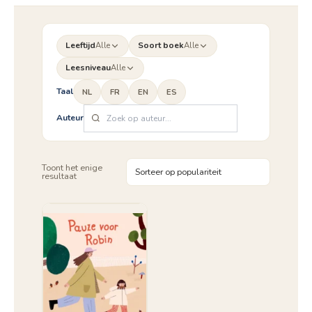
Leeftijd
Alle
Soort boek
Alle
Leesniveau
Alle
Taal
NL
FR
EN
ES
Auteur
Toont het enige
resultaat