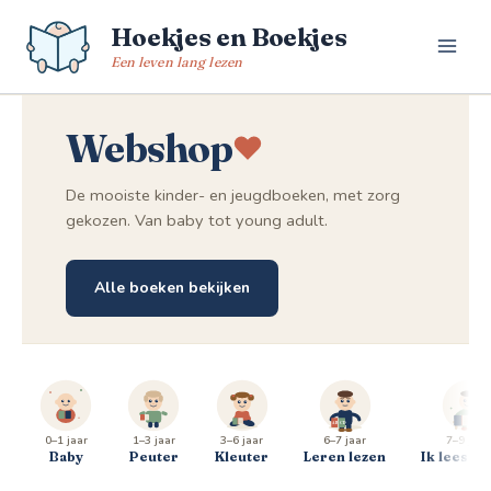
Spring
Hoekjes en Boekjes
naar
de
Een leven lang lezen
inhoud
Webshop
De mooiste kinder- en jeugdboeken, met zorg
gekozen. Van baby tot young adult.
Alle boeken bekijken
0–1 jaar
1–3 jaar
3–6 jaar
6–7 jaar
7–9 jaar
Baby
Peuter
Kleuter
Leren lezen
Ik lees al 