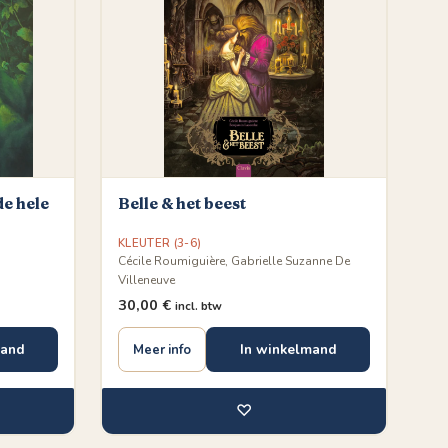
de hele
Belle & het beest
KLEUTER (3-6)
Cécile Roumiguière, Gabrielle Suzanne De
Villeneuve
30,00
€
incl. btw
mand
In winkelmand
Meer info
♡