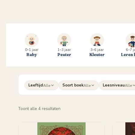
0–1 jaar
1–3 jaar
3–6 jaar
6–7 j
Baby
Peuter
Kleuter
Leren 
Leeftijd
Soort boek
Leesniveau
Alle
Alle
Alle
Gesorteerd
Toont alle 4 resultaten
op
populariteit