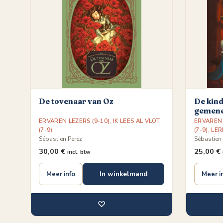
De tovenaar van Oz
De kind
gemene
ERVAREN LEZERS (9-10)
,
IK LEES AL VLOT
ERVAREN 
(7-9)
(7-9)
,
LER
Sébastien Perez
Sébastien 
30,00
€
25,00
€
incl. btw
In winkelmand
Meer info
Meer i
♡