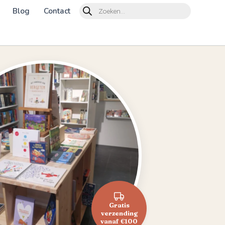
Products
Blog
Contact
search
Gratis
verzending
vanaf €100