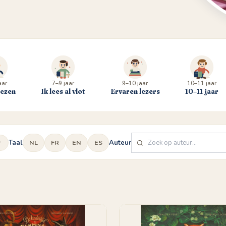
aar
7–9 jaar
9–10 jaar
10–11 jaar
lezen
Ik lees al vlot
Ervaren lezers
10–11 jaar
Taal
Auteur
NL
FR
EN
ES