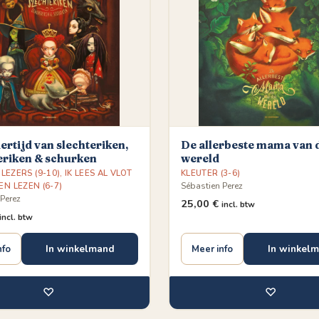
ertijd van slechteriken,
De allerbeste mama van 
riken & schurken
wereld
LEZERS (9-10)
,
IK LEES AL VLOT
KLEUTER (3-6)
EN LEZEN (6-7)
Sébastien Perez
Perez
25,00
€
incl. btw
incl. btw
In winkelmand
In winkel
nfo
Meer info
♡
♡