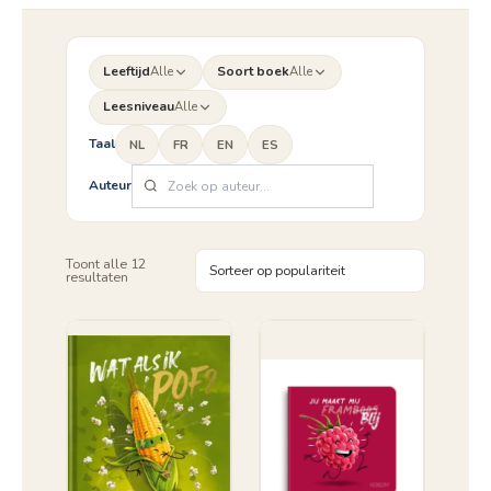
Leeftijd
Alle
Soort boek
Alle
Leesniveau
Alle
Taal
NL
FR
EN
ES
Auteur
Toont alle 12
Gesorteerd
resultaten
op
populariteit