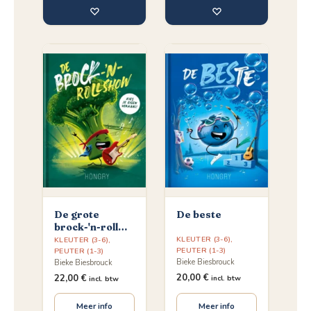
♡
♡
De grote
De beste
brock-'n-roll
show
KLEUTER (3-6)
,
KLEUTER (3-6)
,
PEUTER (1-3)
PEUTER (1-3)
Bieke Biesbrouck
Bieke Biesbrouck
20,00
€
22,00
€
incl. btw
incl. btw
Meer info
Meer info