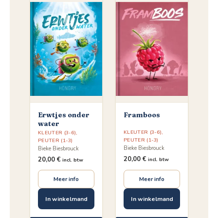
Erwtjes onder
Framboos
water
KLEUTER (3-6)
,
KLEUTER (3-6)
,
PEUTER (1-3)
PEUTER (1-3)
Bieke Biesbrouck
Bieke Biesbrouck
20,00
€
20,00
€
incl. btw
incl. btw
Meer info
Meer info
In winkelmand
In winkelmand