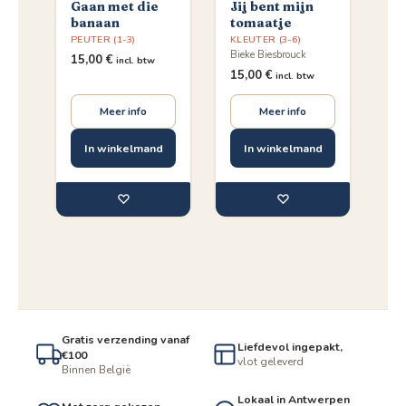
Gaan met die
Jij bent mijn
banaan
tomaatje
PEUTER (1-3)
KLEUTER (3-6)
Bieke Biesbrouck
15,00
€
incl. btw
15,00
€
incl. btw
Meer info
Meer info
In winkelmand
In winkelmand
♡
♡
Gratis verzending vanaf
Liefdevol ingepakt,
€100
vlot geleverd
Binnen België
Lokaal in Antwerpen