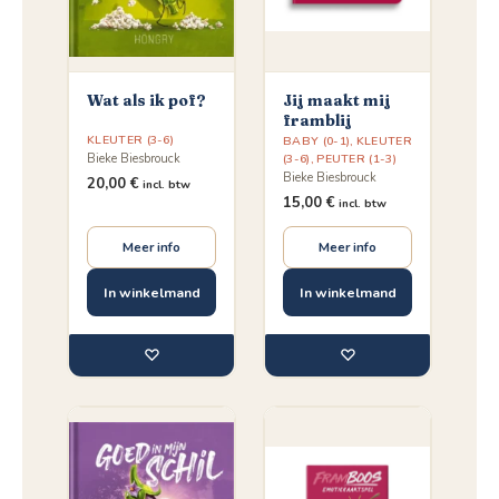
Wat als ik pof?
Jij maakt mij
framblij
KLEUTER (3-6)
BABY (0-1)
,
KLEUTER
Bieke Biesbrouck
(3-6)
,
PEUTER (1-3)
Bieke Biesbrouck
20,00
€
incl. btw
15,00
€
incl. btw
Meer info
Meer info
In winkelmand
In winkelmand
♡
♡