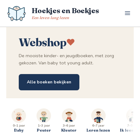
Spring
Hoekjes en Boekjes
naar
de
Een leven lang lezen
inhoud
Webshop
De mooiste kinder- en jeugdboeken, met zorg
gekozen. Van baby tot young adult.
Alle boeken bekijken
0–1 jaar
1–3 jaar
3–6 jaar
6–7 jaar
7–9 jaar
Baby
Peuter
Kleuter
Leren lezen
Ik lees al 