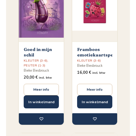
Goed in mijn
Framboos
schil
emotiekaartspel
KLEUTER (3-6)
,
KLEUTER (3-6)
PEUTER (1-3)
Bieke Biesbrouck
Bieke Biesbrouck
16,00
€
incl. btw
20,00
€
incl. btw
Meer info
Meer info
In winkelmand
In winkelmand
♡
♡