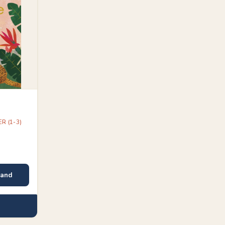
R (1-3)
mand