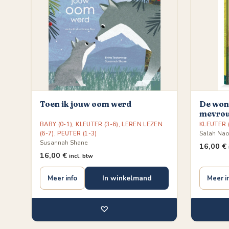
Toen ik jouw oom werd
De wond
mevrou
BABY (0-1)
,
KLEUTER (3-6)
,
LEREN LEZEN
KLEUTER (
(6-7)
,
PEUTER (1-3)
Salah Nao
Susannah Shane
16,00
€
16,00
€
incl. btw
In winkelmand
Meer info
Meer i
♡