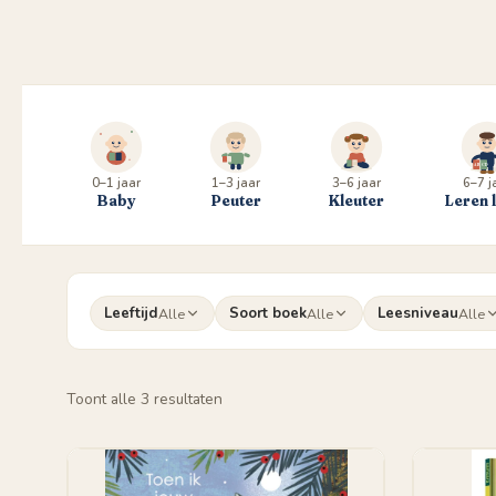
0–1 jaar
1–3 jaar
3–6 jaar
6–7 j
Baby
Peuter
Kleuter
Leren 
Leeftijd
Soort boek
Leesniveau
Alle
Alle
Alle
Gesorteerd
Toont alle 3 resultaten
op
populariteit