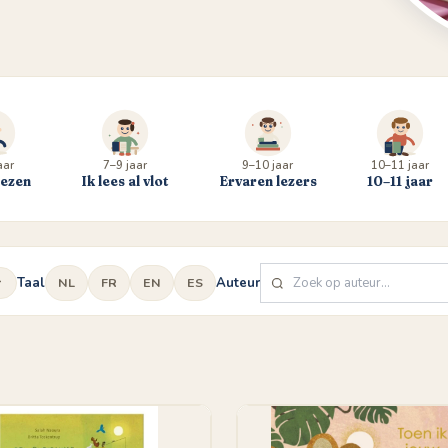
aar
7–9 jaar
9–10 jaar
10–11 jaar
lezen
Ik lees al vlot
Ervaren lezers
10–11 jaar
Taal
Auteur
NL
FR
EN
ES