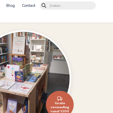
Products
Blog
Contact
search
Gratis
verzending
vanaf €100