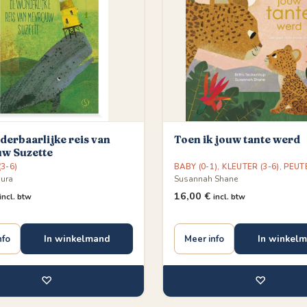
erbaarlijke reis van
Toen ik jouw tante werd
w Suzette
3-6)
BABY (0-1)
,
KLEUTER (3-6)
,
PEUTE
ura
Susannah Shane
16,00
€
incl. btw
incl. btw
In winkelmand
In winkel
nfo
Meer info
♡
♡