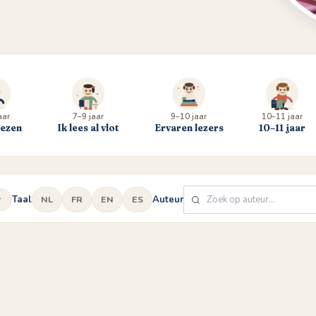
aar
7–9 jaar
9–10 jaar
10–11 jaar
lezen
Ik lees al vlot
Ervaren lezers
10–11 jaar
Taal
Auteur
NL
FR
EN
ES