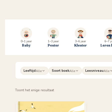
0–1 jaar
1–3 jaar
3–6 jaar
6–7 j
Baby
Peuter
Kleuter
Leren 
Leeftijd
Soort boek
Leesniveau
Alle
Alle
Alle
Toont het enige resultaat