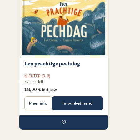
Een prachtige pechdag
KLEUTER (3-6)
Eva Lindell
18,00
€
incl. btw
In winkelmand
Meer info
♡