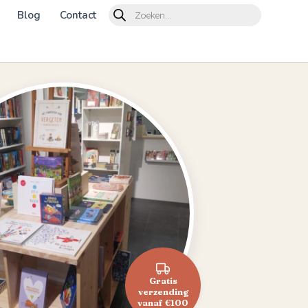
Products
Blog
Contact
search
Gratis
verzending
vanaf €100