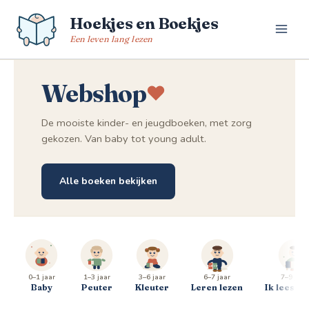
Spring
Hoekjes en Boekjes
naar
de
Een leven lang lezen
inhoud
Webshop
De mooiste kinder- en jeugdboeken, met zorg
gekozen. Van baby tot young adult.
Alle boeken bekijken
0–1 jaar
1–3 jaar
3–6 jaar
6–7 jaar
7–9 jaar
Baby
Peuter
Kleuter
Leren lezen
Ik lees al 