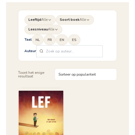
Leeftijd
Alle
Soort boek
Alle
Leesniveau
Alle
Taal
NL
FR
EN
ES
Auteur
Toont het enige
resultaat