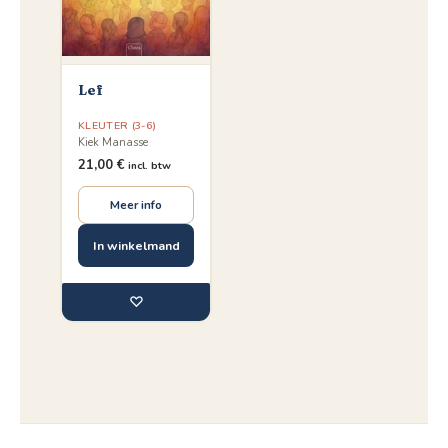
Lef
KLEUTER (3-6)
Kiek Manasse
21,00
€
incl. btw
Meer info
In winkelmand
♡