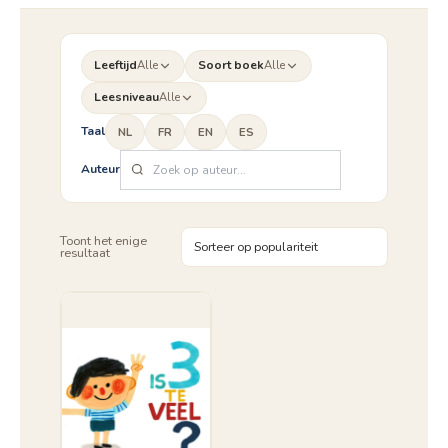
Leeftijd
Alle
Soort boek
Alle
Leesniveau
Alle
Taal
NL
FR
EN
ES
Auteur
Toont het enige
resultaat