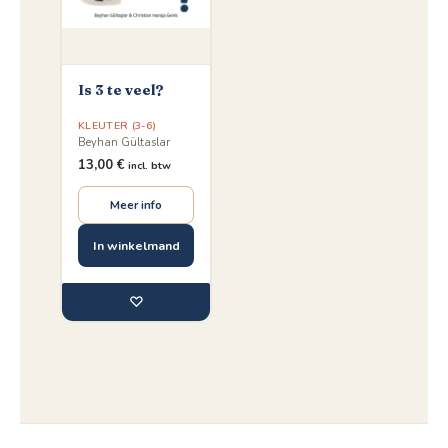
Is 3 te veel?
KLEUTER (3-6)
Beyhan Gültaslar
13,00
€
incl. btw
Meer info
In winkelmand
♡