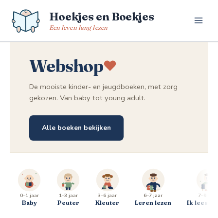
Spring
Hoekjes en Boekjes
naar
de
Een leven lang lezen
inhoud
Webshop
De mooiste kinder- en jeugdboeken, met zorg
gekozen. Van baby tot young adult.
Alle boeken bekijken
0–1 jaar
1–3 jaar
3–6 jaar
6–7 jaar
7–9 jaar
Baby
Peuter
Kleuter
Leren lezen
Ik lees al 