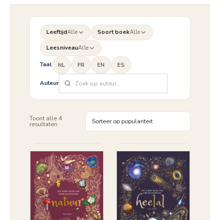
Leeftijd
Alle
Soort boek
Alle
Leesniveau
Alle
Taal
NL
FR
EN
ES
Auteur
Toont alle 4
Gesorteerd
resultaten
op
populariteit