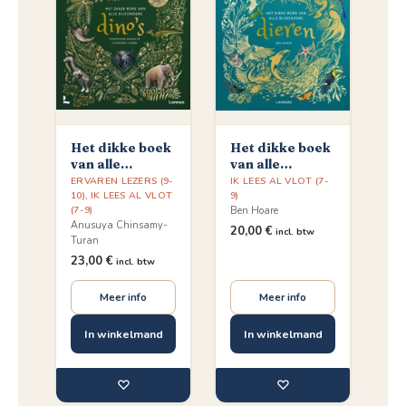
Het dikke boek
Het dikke boek
van alle
van alle
bijzondere
bijzondere
ERVAREN LEZERS (9-
IK LEES AL VLOT (7-
dino's
10)
,
IK LEES AL VLOT
dieren
9)
(7-9)
Ben Hoare
Anusuya Chinsamy-
20,00
€
incl. btw
Turan
23,00
€
incl. btw
Meer info
Meer info
In winkelmand
In winkelmand
♡
♡