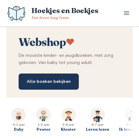
Spring
Hoekjes en Boekjes
naar
de
Een leven lang lezen
inhoud
Webshop
De mooiste kinder- en jeugdboeken, met zorg
gekozen. Van baby tot young adult.
Alle boeken bekijken
0–1 jaar
1–3 jaar
3–6 jaar
6–7 jaar
7–9 jaar
Baby
Peuter
Kleuter
Leren lezen
Ik lees al 