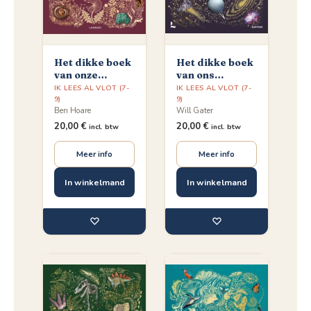
Het dikke boek
Het dikke boek
van onze
van ons
bijzondere
bijzondere
IK LEES AL VLOT (7-
IK LEES AL VLOT (7-
natuur
9)
heelal
9)
Ben Hoare
Will Gater
20,00
€
20,00
€
incl. btw
incl. btw
Meer info
Meer info
In winkelmand
In winkelmand
♡
♡