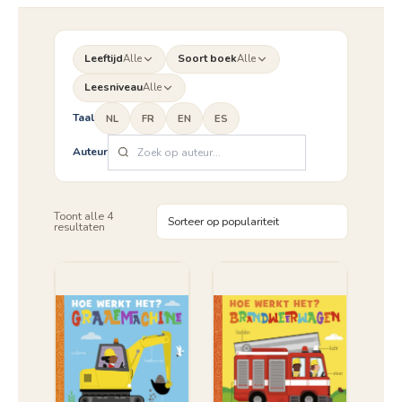
Leeftijd
Alle
Soort boek
Alle
Leesniveau
Alle
Taal
NL
FR
EN
ES
Auteur
Toont alle 4
Gesorteerd
resultaten
op
populariteit