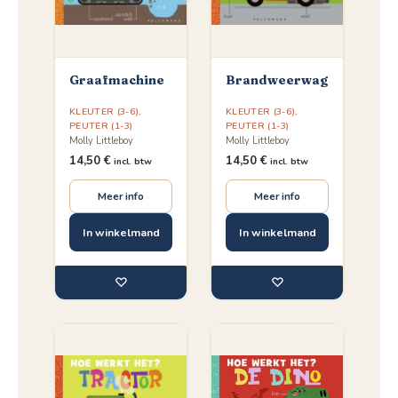
Graafmachine
Brandweerwagen
KLEUTER (3-6)
,
KLEUTER (3-6)
,
PEUTER (1-3)
PEUTER (1-3)
Molly Littleboy
Molly Littleboy
14,50
€
14,50
€
incl. btw
incl. btw
Meer info
Meer info
In winkelmand
In winkelmand
♡
♡