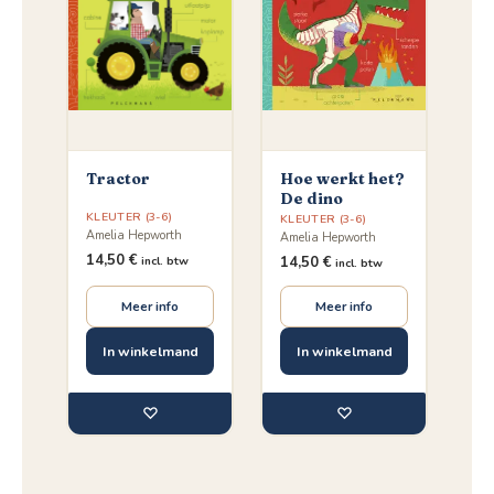
Tractor
Hoe werkt het?
De dino
KLEUTER (3-6)
KLEUTER (3-6)
Amelia Hepworth
Amelia Hepworth
14,50
€
14,50
€
incl. btw
incl. btw
Meer info
Meer info
In winkelmand
In winkelmand
♡
♡