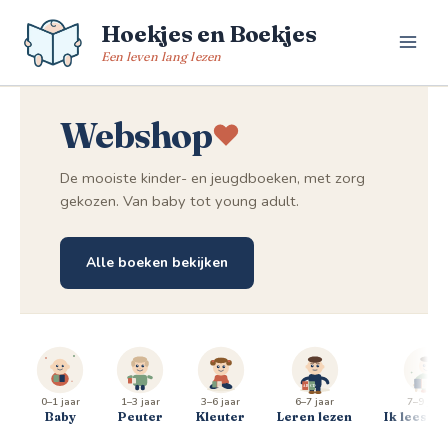
Spring
Hoekjes en Boekjes
naar
de
Een leven lang lezen
inhoud
Webshop
De mooiste kinder- en jeugdboeken, met zorg
gekozen. Van baby tot young adult.
Alle boeken bekijken
0–1 jaar
1–3 jaar
3–6 jaar
6–7 jaar
7–9 jaar
Baby
Peuter
Kleuter
Leren lezen
Ik lees al 