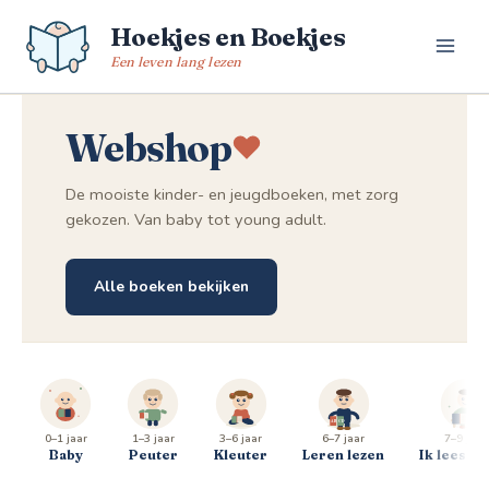
Spring
Hoekjes en Boekjes
naar
de
Een leven lang lezen
inhoud
Webshop
De mooiste kinder- en jeugdboeken, met zorg
gekozen. Van baby tot young adult.
Alle boeken bekijken
0–1 jaar
1–3 jaar
3–6 jaar
6–7 jaar
7–9 jaar
Baby
Peuter
Kleuter
Leren lezen
Ik lees al 