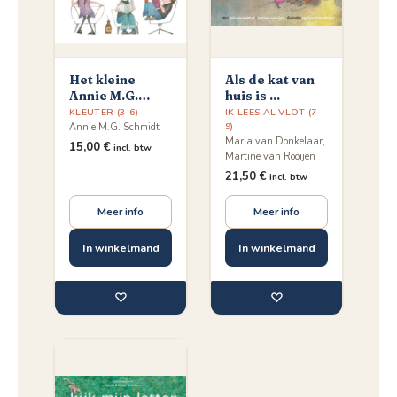
Het kleine
Als de kat van
Annie M.G.
huis is ...
Schmidt
KLEUTER (3-6)
IK LEES AL VLOT (7-
voorleesboek
9)
Annie M.G. Schmidt
Maria van Donkelaar,
15,00
€
incl. btw
Martine van Rooijen
21,50
€
incl. btw
Meer info
Meer info
In winkelmand
In winkelmand
♡
♡