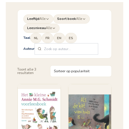
Leeftijd
Alle
Soort boek
Alle
Leesniveau
Alle
Taal
NL
FR
EN
ES
Auteur
Toont alle 3
Gesorteerd
resultaten
op
populariteit