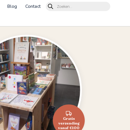
Products
Blog
Contact
search
Gratis
verzending
vanaf €100