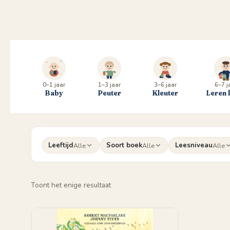
0–1 jaar
1–3 jaar
3–6 jaar
6–7 j
Baby
Peuter
Kleuter
Leren 
Leeftijd
Soort boek
Leesniveau
Alle
Alle
Alle
Toont het enige resultaat