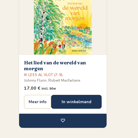
Het lied van de wereld van
morgen
IK LEES AL VLOT (7-9)
Johnny Flynn, Robert Macfarlane
17,00
€
incl. btw
In winkelmand
Meer info
♡