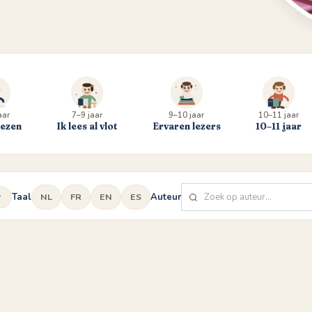
aar
7–9 jaar
9–10 jaar
10–11 jaar
lezen
Ik lees al vlot
Ervaren lezers
10–11 jaar
Taal
Auteur
NL
FR
EN
ES