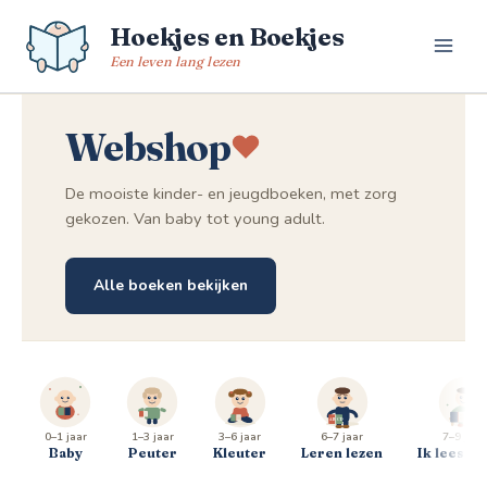
Spring
Hoekjes en Boekjes
naar
de
Een leven lang lezen
inhoud
Webshop
De mooiste kinder- en jeugdboeken, met zorg
gekozen. Van baby tot young adult.
Alle boeken bekijken
0–1 jaar
1–3 jaar
3–6 jaar
6–7 jaar
7–9 jaar
Baby
Peuter
Kleuter
Leren lezen
Ik lees al 