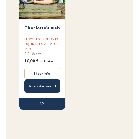
Charlotte's web
ERVAREN LEZERS (9-
10)
,
IK LEES AL VLOT
(7-9)
E.B. White
16,00
€
incl. btw
Meer info
In winkelmand
♡