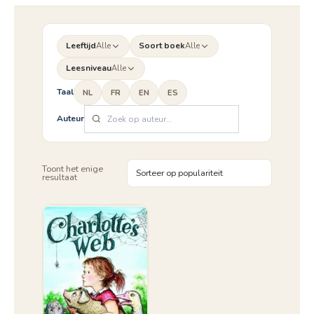
Leeftijd
Alle
Soort boek
Alle
Leesniveau
Alle
Taal
NL
FR
EN
ES
Auteur
Toont het enige
resultaat