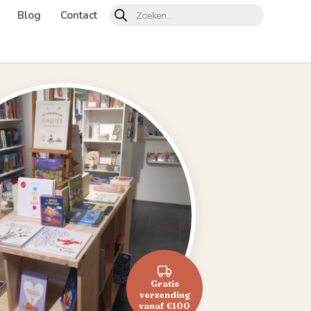
Products
Blog
Contact
search
Gratis
verzending
vanaf €100