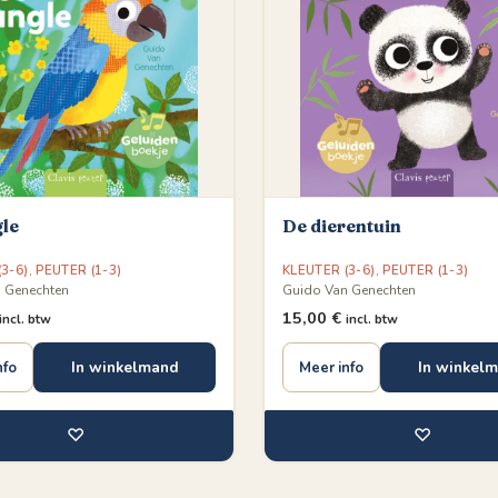
gle
De dierentuin
3-6)
,
PEUTER (1-3)
KLEUTER (3-6)
,
PEUTER (1-3)
 Genechten
Guido Van Genechten
15,00
€
incl. btw
incl. btw
In winkelmand
In winkel
nfo
Meer info
♡
♡