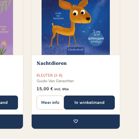
Nachtdieren
KLEUTER (3-6)
Guido Van Genechten
15,00
€
incl. btw
mand
In winkelmand
Meer info
♡