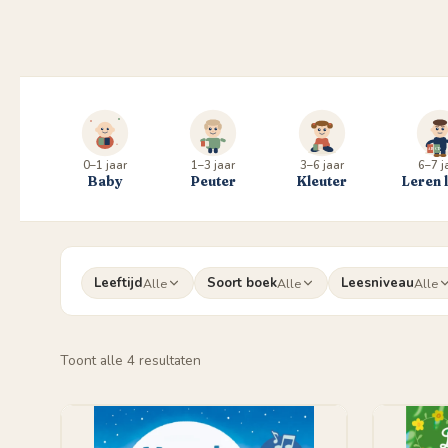
0–1 jaar
1–3 jaar
3–6 jaar
6–7 j
Baby
Peuter
Kleuter
Leren 
Leeftijd
Soort boek
Leesniveau
Alle
Alle
Alle
Gesorteerd
Toont alle 4 resultaten
op
populariteit