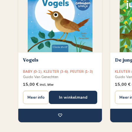
Vogels
De jun
BABY (0-1)
,
KLEUTER (3-6)
,
PEUTER (1-3)
KLEUTER (
Guido Van Genechten
Guido Van
15,00
€
15,00
€
incl. btw
In winkelmand
Meer info
Meer i
♡