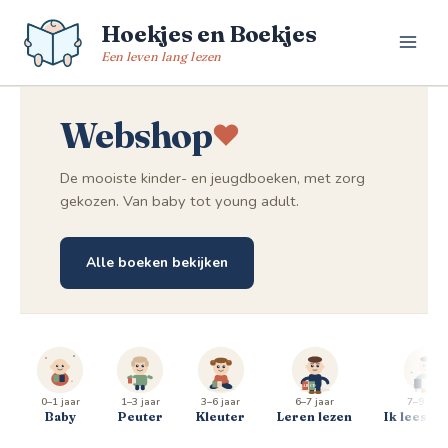
Spring
Hoekjes en Boekjes
naar
de
Een leven lang lezen
inhoud
Webshop
De mooiste kinder- en jeugdboeken, met zorg
gekozen. Van baby tot young adult.
Alle boeken bekijken
0–1 jaar
1–3 jaar
3–6 jaar
6–7 jaar
7–9 jaar
Baby
Peuter
Kleuter
Leren lezen
Ik lees al 