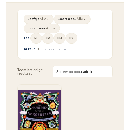
Leeftijd
Alle
Soort boek
Alle
Leesniveau
Alle
Taal
NL
FR
EN
ES
Auteur
Toont het enige
resultaat