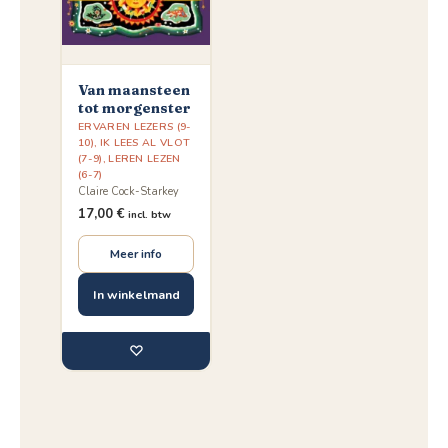
Van maansteen
tot morgenster
ERVAREN LEZERS (9-
10)
,
IK LEES AL VLOT
(7-9)
,
LEREN LEZEN
(6-7)
Claire Cock-Starkey
17,00
€
incl. btw
Meer info
In winkelmand
♡