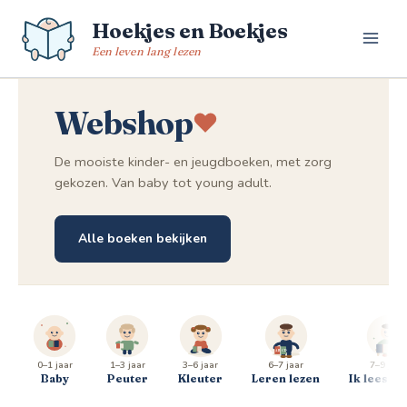
Spring
Hoekjes en Boekjes
naar
de
Een leven lang lezen
inhoud
Webshop
De mooiste kinder- en jeugdboeken, met zorg
gekozen. Van baby tot young adult.
Alle boeken bekijken
0–1 jaar
1–3 jaar
3–6 jaar
6–7 jaar
7–9 jaar
Baby
Peuter
Kleuter
Leren lezen
Ik lees al 