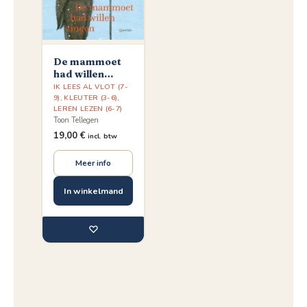
De mammoet
had willen
zingen en
IK LEES AL VLOT (7-
andere
9)
,
KLEUTER (3-6)
,
LEREN LEZEN (6-7)
verhalen over
Toon Tellegen
de dieren
19,00
€
incl. btw
Meer info
In winkelmand
♡