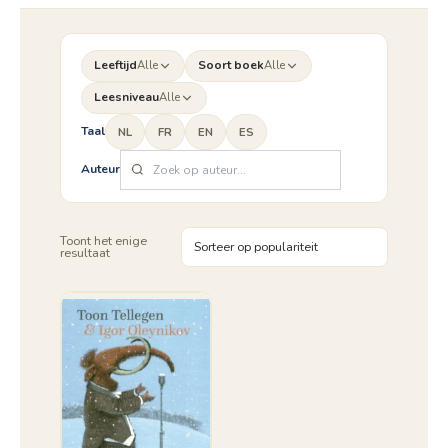
Leeftijd
Alle
Soort boek
Alle
Leesniveau
Alle
Taal
NL
FR
EN
ES
Auteur
Toont het enige
resultaat