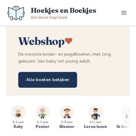
Spring
Hoekjes en Boekjes
naar
de
Een leven lang lezen
inhoud
Webshop
De mooiste kinder- en jeugdboeken, met zorg
gekozen. Van baby tot young adult.
Alle boeken bekijken
0–1 jaar
1–3 jaar
3–6 jaar
6–7 jaar
7–9 jaar
Baby
Peuter
Kleuter
Leren lezen
Ik lees al 