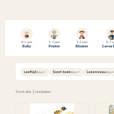
0–1 jaar
1–3 jaar
3–6 jaar
6–7 j
Baby
Peuter
Kleuter
Leren 
Leeftijd
Soort boek
Leesniveau
Alle
Alle
Alle
Gesorteerd
Toont alle 2 resultaten
op
populariteit