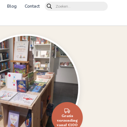
Products
Blog
Contact
search
Gratis
verzending
vanaf €100