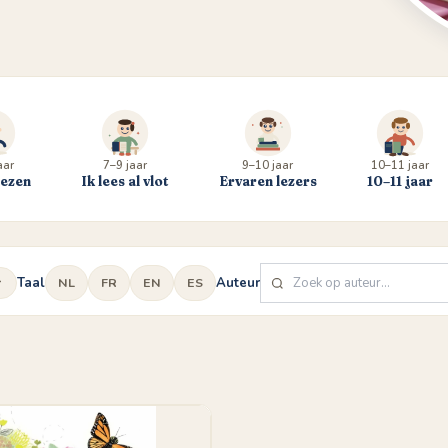
aar
7–9 jaar
9–10 jaar
10–11 jaar
lezen
Ik lees al vlot
Ervaren lezers
10–11 jaar
Taal
Auteur
NL
FR
EN
ES