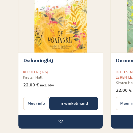
De honingbij
De mon
KLEUTER (3-6)
IK LEES A
Kirsten Hall
LEREN LE
Kirsten Ha
22,00
€
incl. btw
22,00
€
In winkelmand
Meer info
Meer i
♡