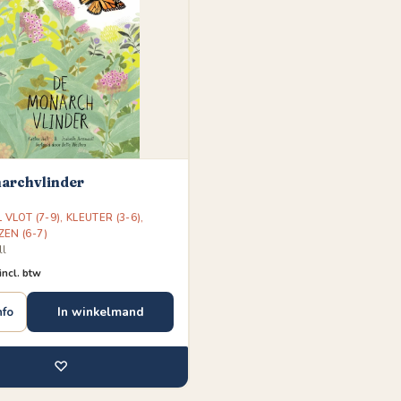
archvlinder
L VLOT (7-9)
,
KLEUTER (3-6)
,
ZEN (6-7)
ll
incl. btw
In winkelmand
nfo
♡