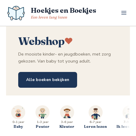
Spring
Hoekjes en Boekjes
naar
de
Een leven lang lezen
inhoud
Webshop
De mooiste kinder- en jeugdboeken, met zorg
gekozen. Van baby tot young adult.
Alle boeken bekijken
0–1 jaar
1–3 jaar
3–6 jaar
6–7 jaar
7–9 jaar
Baby
Peuter
Kleuter
Leren lezen
Ik lees al 