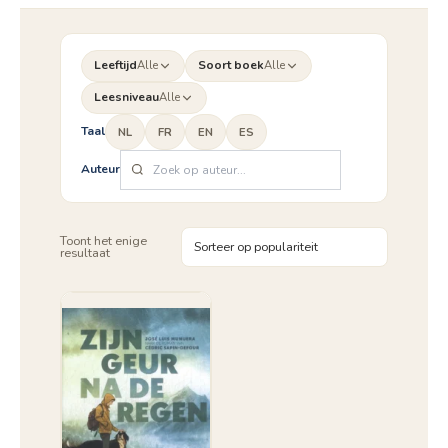
Leeftijd
Alle
Soort boek
Alle
Leesniveau
Alle
Taal
NL
FR
EN
ES
Auteur
Toont het enige
resultaat