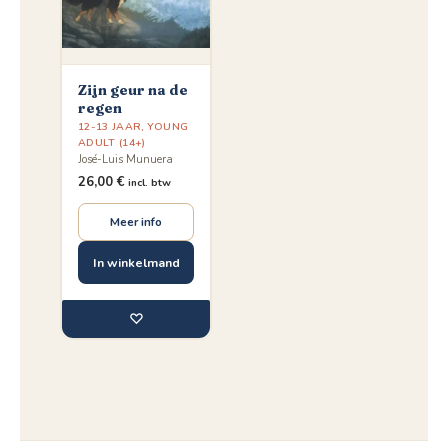
Zijn geur na de
regen
12-13 JAAR
,
YOUNG
ADULT (14+)
José-Luis Munuera
26,00
€
incl. btw
Meer info
In winkelmand
♡