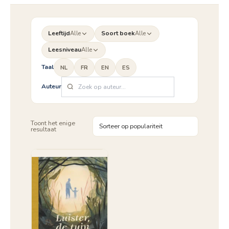
Leeftijd
Alle
Soort boek
Alle
Leesniveau
Alle
Taal
NL
FR
EN
ES
Auteur
Toont het enige
resultaat