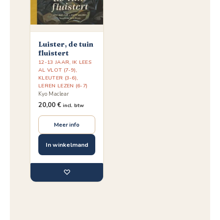
Luister, de tuin
fluistert
12-13 JAAR
,
IK LEES
AL VLOT (7-9)
,
KLEUTER (3-6)
,
LEREN LEZEN (6-7)
Kyo Maclear
20,00
€
incl. btw
Meer info
In winkelmand
♡