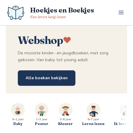
Spring
Hoekjes en Boekjes
naar
de
Een leven lang lezen
inhoud
Webshop
De mooiste kinder- en jeugdboeken, met zorg
gekozen. Van baby tot young adult.
Alle boeken bekijken
0–1 jaar
1–3 jaar
3–6 jaar
6–7 jaar
7–9 jaar
Baby
Peuter
Kleuter
Leren lezen
Ik lees al 