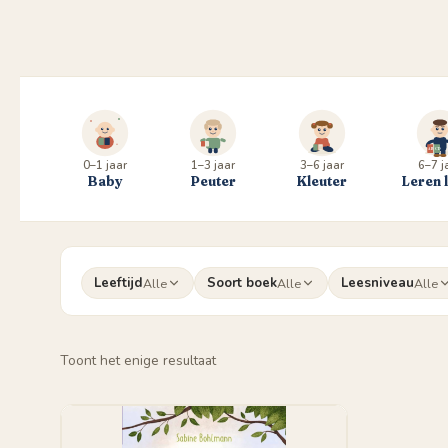
0–1 jaar
1–3 jaar
3–6 jaar
6–7 j
Baby
Peuter
Kleuter
Leren 
Leeftijd
Soort boek
Leesniveau
Alle
Alle
Alle
Toont het enige resultaat