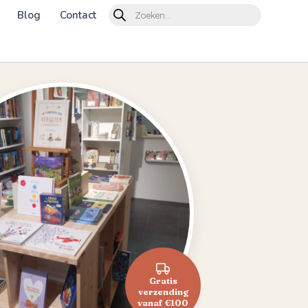
Products
Blog
Contact
search
Gratis
verzending
vanaf €100