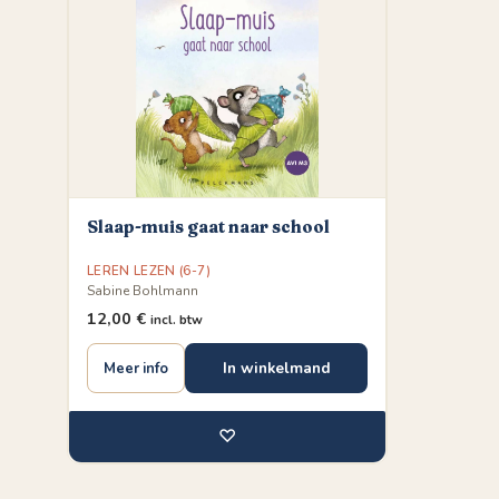
Slaap-muis gaat naar school
LEREN LEZEN (6-7)
Sabine Bohlmann
12,00
€
incl. btw
In winkelmand
Meer info
♡