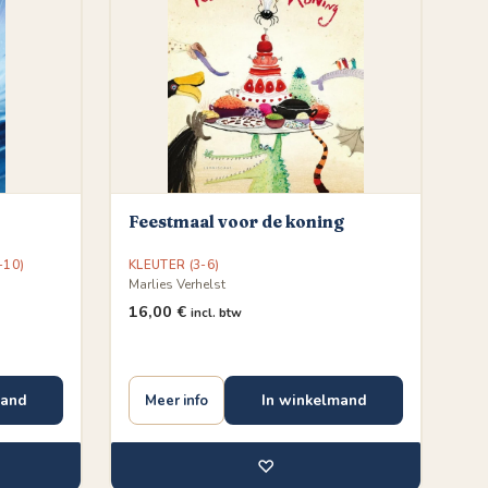
Feestmaal voor de koning
-10)
KLEUTER (3-6)
Marlies Verhelst
16,00
€
incl. btw
mand
In winkelmand
Meer info
♡