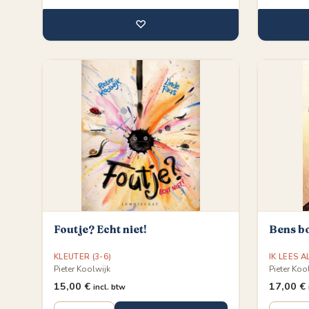
♡
Foutje? Echt niet!
Bens b
KLEUTER (3-6)
IK LEES A
Pieter Koolwijk
Pieter Koo
15,00
€
17,00
€
incl. btw