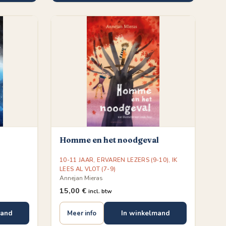
Homme en het noodgeval
10-11 JAAR
,
ERVAREN LEZERS (9-10)
,
IK
LEES AL VLOT (7-9)
Annejan Mieras
15,00
€
incl. btw
mand
In winkelmand
Meer info