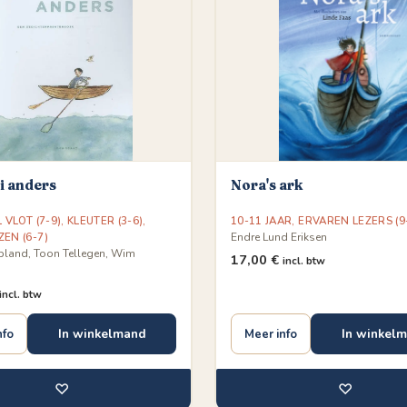
i anders
Nora's ark
L VLOT (7-9)
,
KLEUTER (3-6)
,
10-11 JAAR
,
ERVAREN LEZERS (9
ZEN (6-7)
Endre Lund Eriksen
pland, Toon Tellegen, Wim
17,00
€
incl. btw
incl. btw
In winkelmand
In winkel
nfo
Meer info
♡
♡