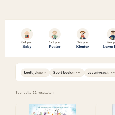
0–1 jaar
1–3 jaar
3–6 jaar
6–7 j
Baby
Peuter
Kleuter
Leren 
Leeftijd
Soort boek
Leesniveau
Alle
Alle
Alle
Gesorteerd
Toont alle 11 resultaten
op
populariteit