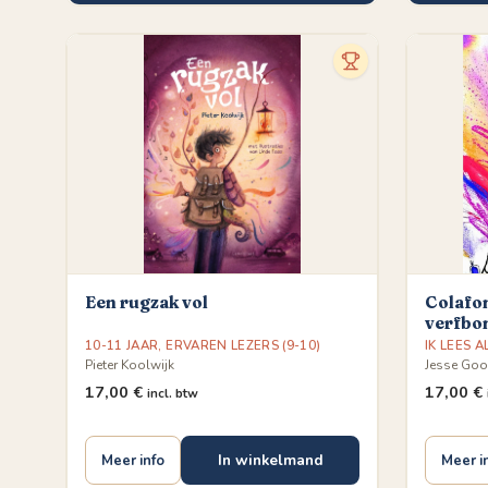
Een rugzak vol
Colafon
verfb
10-11 JAAR
,
ERVAREN LEZERS (9-10)
IK LEES A
Pieter Koolwijk
Jesse Go
17,00
€
17,00
€
incl. btw
In winkelmand
Meer info
Meer i