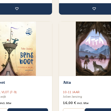
♡
♡
oot
Atta
L VLOT (7-9)
10-11 JAAR
lwijk
Jolien Janzing
16,00
€
incl. btw
incl. btw