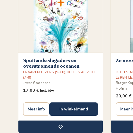
Spuitende slagaders en
Zo moo
overstromende oceanen
ERVAREN LEZERS (9-10)
,
IK LEES AL VLOT
IK LEES A
(7-9)
LEREN LE
Jesse Goossens
Rutger Ko
Hofman
17,00
€
incl. btw
20,00
€
In winkelmand
Meer info
Meer i
♡