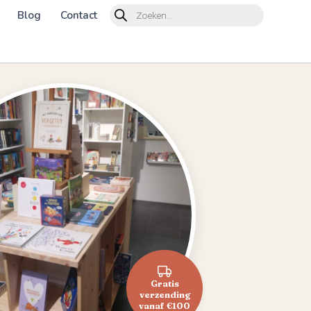
Products
Blog
Contact
search
Gratis
verzending
vanaf €100