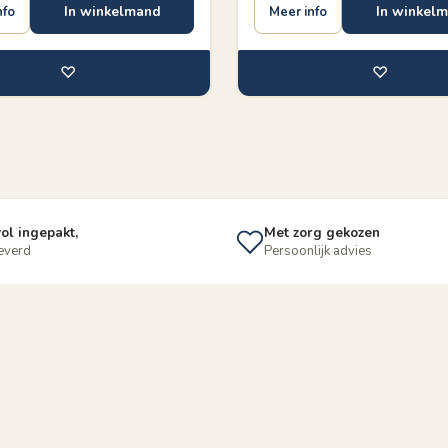
In winkelmand
In winkel
nfo
Meer info
♡
♡
ol ingepakt,
Met zorg gekozen
leverd
Persoonlijk advies