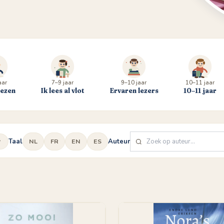
aar
7–9 jaar
9–10 jaar
10–11 jaar
lezen
Ik lees al vlot
Ervaren lezers
10–11 jaar
Taal
Auteur
NL
FR
EN
ES