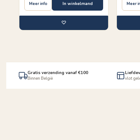
In winkelmand
Meer info
Meer i
♡
Gratis verzending vanaf €100
Liefdev
Binnen België
vlot ge