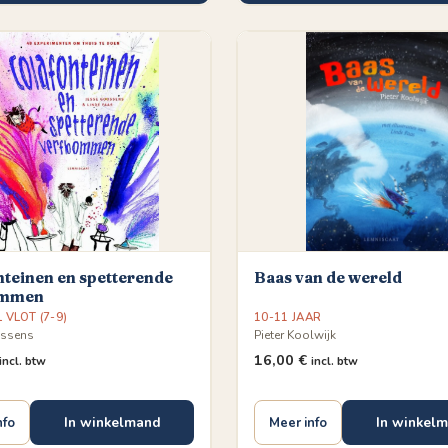
teinen en spetterende
Baas van de wereld
ommen
L VLOT (7-9)
10-11 JAAR
ossens
Pieter Koolwijk
16,00
€
incl. btw
incl. btw
In winkelmand
In winkel
nfo
Meer info