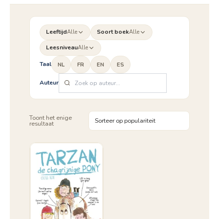
Leeftijd
Alle
Soort boek
Alle
Leesniveau
Alle
Taal
NL
FR
EN
ES
Auteur
Toont het enige
resultaat