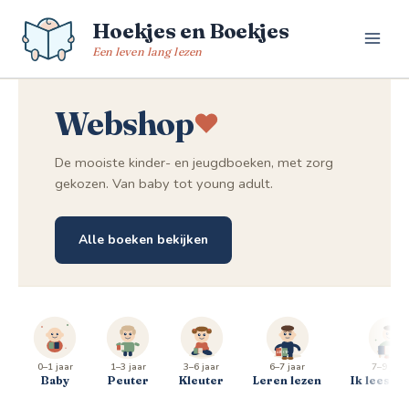
Spring
Hoekjes en Boekjes
naar
de
Een leven lang lezen
inhoud
Webshop
De mooiste kinder- en jeugdboeken, met zorg
gekozen. Van baby tot young adult.
Alle boeken bekijken
0–1 jaar
1–3 jaar
3–6 jaar
6–7 jaar
7–9 jaar
Baby
Peuter
Kleuter
Leren lezen
Ik lees al 