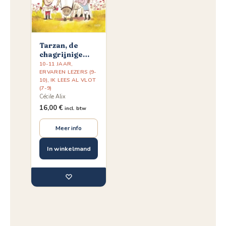
Tarzan, de
chagrijnige
pony
10-11 JAAR
,
ERVAREN LEZERS (9-
10)
,
IK LEES AL VLOT
(7-9)
Cécile Alix
16,00
€
incl. btw
Meer info
In winkelmand
♡