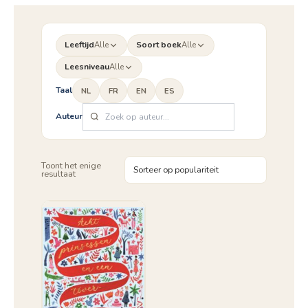
Leeftijd
Alle
Soort boek
Alle
Leesniveau
Alle
Taal
NL
FR
EN
ES
Auteur
Toont het enige
resultaat