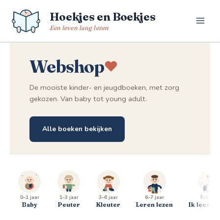
Spring
Hoekjes en Boekjes
naar
de
Een leven lang lezen
inhoud
Webshop
De mooiste kinder- en jeugdboeken, met zorg
gekozen. Van baby tot young adult.
Alle boeken bekijken
0–1 jaar
1–3 jaar
3–6 jaar
6–7 jaar
7–9 jaar
Baby
Peuter
Kleuter
Leren lezen
Ik lees al 