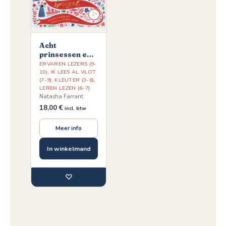
Acht
prinsessen en
een
ERVAREN LEZERS (9-
toverspiegel
10)
,
IK LEES AL VLOT
(7-9)
,
KLEUTER (3-6)
,
LEREN LEZEN (6-7)
Natasha Farrant
18,00
€
incl. btw
Meer info
In winkelmand
♡