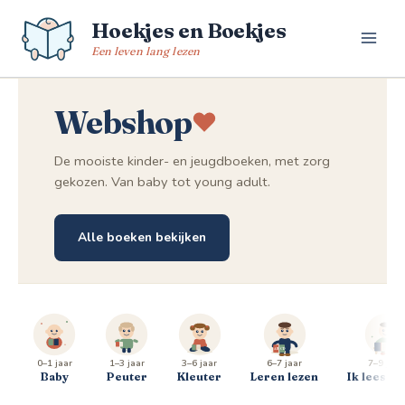
Spring
Hoekjes en Boekjes
naar
de
Een leven lang lezen
inhoud
Webshop
De mooiste kinder- en jeugdboeken, met zorg
gekozen. Van baby tot young adult.
Alle boeken bekijken
0–1 jaar
1–3 jaar
3–6 jaar
6–7 jaar
7–9 jaar
Baby
Peuter
Kleuter
Leren lezen
Ik lees al 