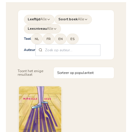
Leeftijd
Alle
Soort boek
Alle
Leesniveau
Alle
Taal
NL
FR
EN
ES
Auteur
Toont het enige
resultaat