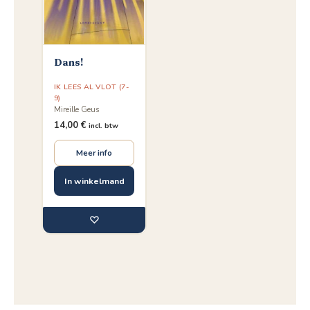
Dans!
IK LEES AL VLOT (7-
9)
Mireille Geus
14,00
€
incl. btw
Meer info
In winkelmand
♡