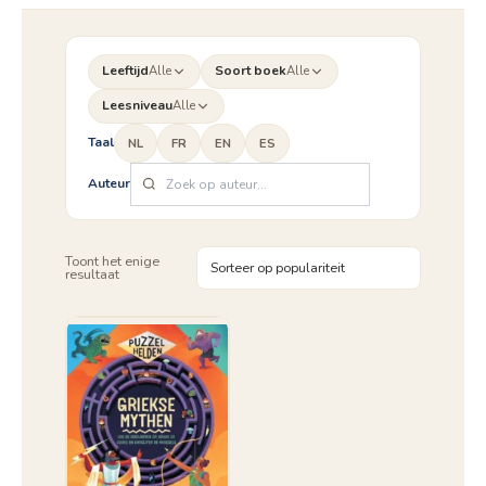
Leeftijd
Alle
Soort boek
Alle
Leesniveau
Alle
Taal
NL
FR
EN
ES
Auteur
Toont het enige
resultaat