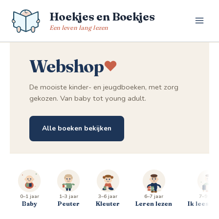
Spring
Hoekjes en Boekjes
naar
de
Een leven lang lezen
inhoud
Webshop
De mooiste kinder- en jeugdboeken, met zorg
gekozen. Van baby tot young adult.
Alle boeken bekijken
0–1 jaar
1–3 jaar
3–6 jaar
6–7 jaar
7–9 jaar
Baby
Peuter
Kleuter
Leren lezen
Ik lees al 