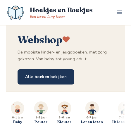
Spring
Hoekjes en Boekjes
naar
de
Een leven lang lezen
inhoud
Webshop
De mooiste kinder- en jeugdboeken, met zorg
gekozen. Van baby tot young adult.
Alle boeken bekijken
0–1 jaar
1–3 jaar
3–6 jaar
6–7 jaar
7–9 jaar
Baby
Peuter
Kleuter
Leren lezen
Ik lees al 