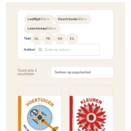
Leeftijd
Alle
Soort boek
Alle
Leesniveau
Alle
Taal
NL
FR
EN
ES
Auteur
Toont alle 2
Gesorteerd
resultaten
op
populariteit