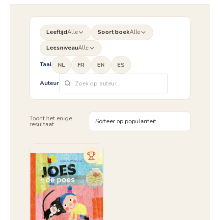
Leeftijd
Alle
Soort boek
Alle
Leesniveau
Alle
Taal
NL
FR
EN
ES
Auteur
Toont het enige
resultaat