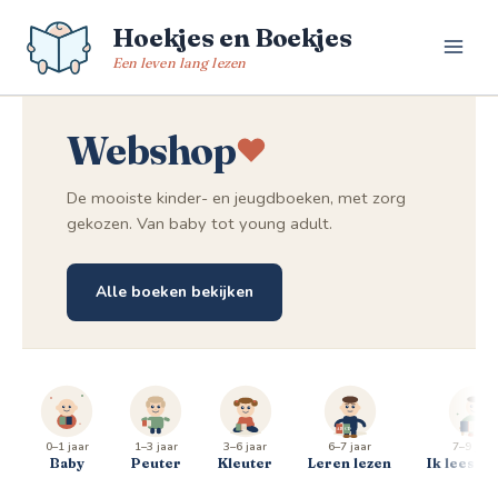
Spring
Hoekjes en Boekjes
naar
de
Een leven lang lezen
inhoud
Webshop
De mooiste kinder- en jeugdboeken, met zorg
gekozen. Van baby tot young adult.
Alle boeken bekijken
0–1 jaar
1–3 jaar
3–6 jaar
6–7 jaar
7–9 jaar
Baby
Peuter
Kleuter
Leren lezen
Ik lees al 