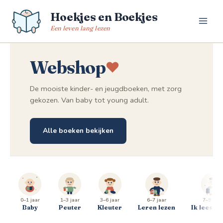
Spring
Hoekjes en Boekjes
naar
de
Een leven lang lezen
inhoud
Webshop
De mooiste kinder- en jeugdboeken, met zorg
gekozen. Van baby tot young adult.
Alle boeken bekijken
0–1 jaar
1–3 jaar
3–6 jaar
6–7 jaar
7–9 jaar
Baby
Peuter
Kleuter
Leren lezen
Ik lees al 