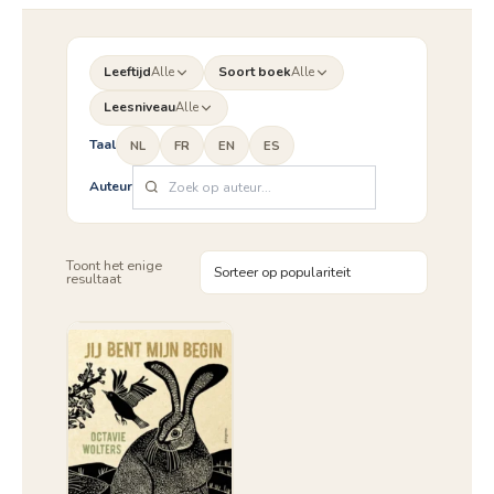
Leeftijd
Alle
Soort boek
Alle
Leesniveau
Alle
Taal
NL
FR
EN
ES
Auteur
Toont het enige
resultaat