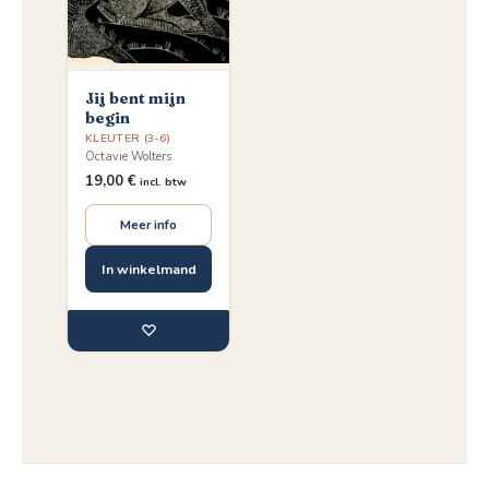
Jij bent mijn
begin
KLEUTER (3-6)
Octavie Wolters
19,00
€
incl. btw
Meer info
In winkelmand
♡