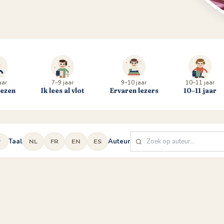
aar
7–9 jaar
9–10 jaar
10–11 jaar
lezen
Ik lees al vlot
Ervaren lezers
10–11 jaar
Taal
Auteur
NL
FR
EN
ES