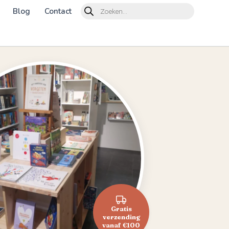
Products
Blog
Contact
search
Gratis
verzending
vanaf €100