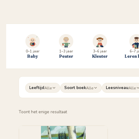
0–1 jaar
1–3 jaar
3–6 jaar
6–7 j
Baby
Peuter
Kleuter
Leren 
Leeftijd
Soort boek
Leesniveau
Alle
Alle
Alle
Toont het enige resultaat