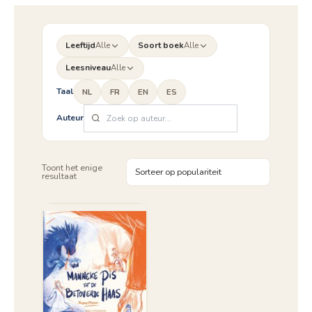
Leeftijd
Alle
Soort boek
Alle
Leesniveau
Alle
Taal
NL
FR
EN
ES
Auteur
Toont het enige
resultaat