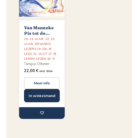
Van Manneke
Pis tot de
betoverde haas
10-11 JAAR
,
12-13
JAAR
,
ERVAREN
LEZERS (9-10)
,
IK
LEES AL VLOT (7-9)
,
LEREN LEZEN (6-7)
Tanguy Ottomer
22,00
€
incl. btw
Meer info
In winkelmand
♡