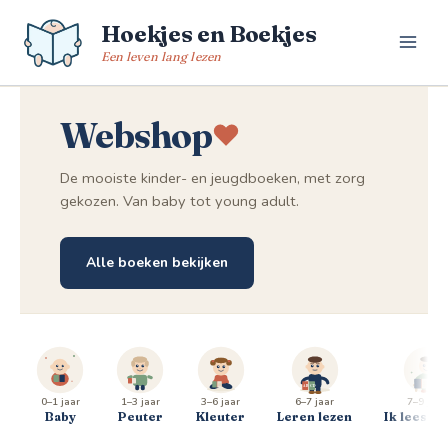
Spring
Hoekjes en Boekjes
naar
de
Een leven lang lezen
inhoud
Webshop
De mooiste kinder- en jeugdboeken, met zorg
gekozen. Van baby tot young adult.
Alle boeken bekijken
0–1 jaar
1–3 jaar
3–6 jaar
6–7 jaar
7–9 jaar
Baby
Peuter
Kleuter
Leren lezen
Ik lees al 