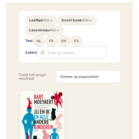
Leeftijd
Alle
Soort boek
Alle
Leesniveau
Alle
Taal
NL
FR
EN
ES
Auteur
Toont het enige
resultaat