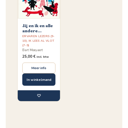
Jij en ik en alle
andere
kinderen
ERVAREN LEZERS (9-
10)
,
IK LEES AL VLOT
(7-9)
Bart Moeyaert
25,00
€
incl. btw
Meer info
In winkelmand
♡