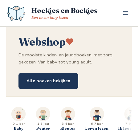
Spring
Hoekjes en Boekjes
naar
de
Een leven lang lezen
inhoud
Webshop
De mooiste kinder- en jeugdboeken, met zorg
gekozen. Van baby tot young adult.
Alle boeken bekijken
0–1 jaar
1–3 jaar
3–6 jaar
6–7 jaar
7–9 jaar
Baby
Peuter
Kleuter
Leren lezen
Ik lees al 