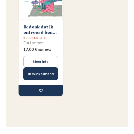
Ik denk dat ik
ontvoerd ben
en andere
KLEUTER (3-6)
gedichten
Pim Lammers
17,00
€
incl. btw
Meer info
In winkelmand
♡