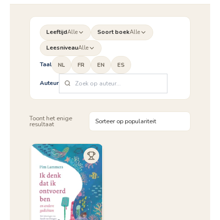
Leeftijd
Alle
Soort boek
Alle
Leesniveau
Alle
Taal
NL
FR
EN
ES
Auteur
Toont het enige
resultaat