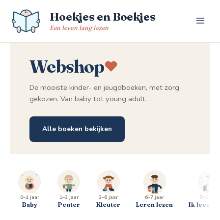
Spring
Hoekjes en Boekjes
naar
de
Een leven lang lezen
inhoud
Webshop
De mooiste kinder- en jeugdboeken, met zorg
gekozen. Van baby tot young adult.
Alle boeken bekijken
0–1 jaar
1–3 jaar
3–6 jaar
6–7 jaar
7–9 jaar
Baby
Peuter
Kleuter
Leren lezen
Ik lees al 