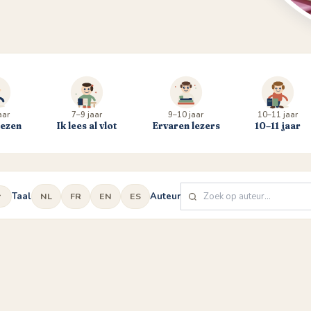
aar
7–9 jaar
9–10 jaar
10–11 jaar
lezen
Ik lees al vlot
Ervaren lezers
10–11 jaar
Taal
Auteur
NL
FR
EN
ES