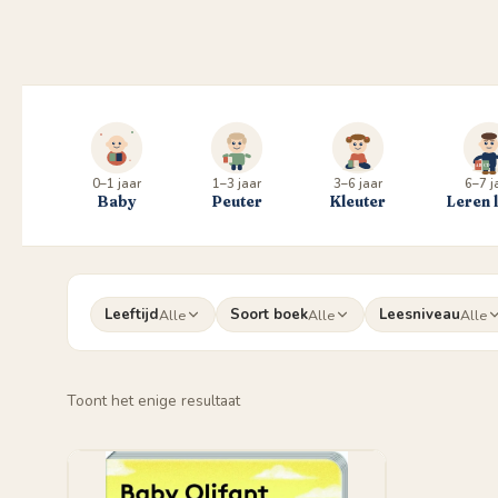
0–1 jaar
1–3 jaar
3–6 jaar
6–7 j
Baby
Peuter
Kleuter
Leren 
Leeftijd
Soort boek
Leesniveau
Alle
Alle
Alle
Toont het enige resultaat