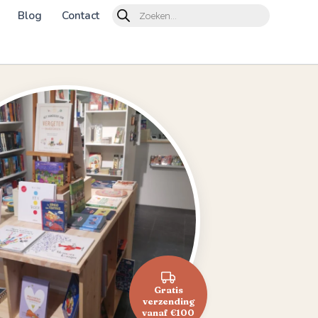
Products
Blog
Contact
search
Gratis
verzending
vanaf €100