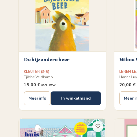
De bijzondere beer
Wilma 
KLEUTER (3-6)
LEREN LE
Tjibbe Veldkamp
Hanne Luy
15,00
€
20,00
€
incl. btw
In winkelmand
Meer info
Meer i
♡