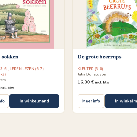
p sokken
De grote beerrups
3-6)
,
LEREN LEZEN (6-7)
,
KLEUTER (3-6)
-3)
Julia Donaldson
tera
16,00
€
incl. btw
incl. btw
In winkelmand
In winkel
nfo
Meer info