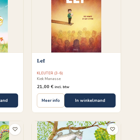
Lef
KLEUTER (3-6)
Kiek Manasse
21,00
€
incl. btw
mand
In winkelmand
Meer info
♡
♡