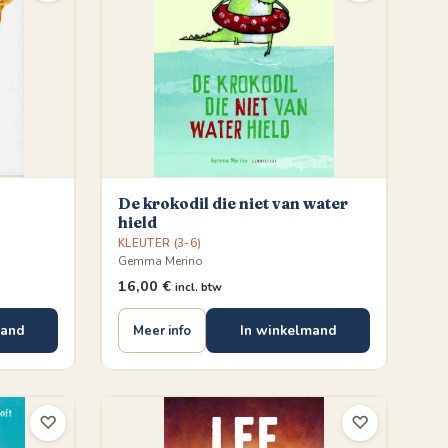
De krokodil die niet van water
hield
KLEUTER (3-6)
Gemma Merino
16,00
€
incl. btw
mand
In winkelmand
Meer info
♡
♡