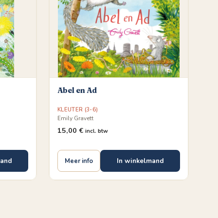
Abel en Ad
KLEUTER (3-6)
Emily Gravett
15,00
€
incl. btw
mand
In winkelmand
Meer info