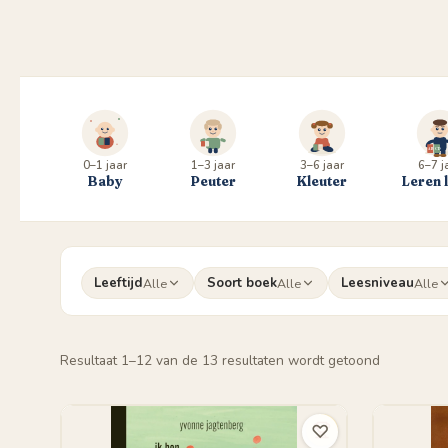
0–1 jaar
1–3 jaar
3–6 jaar
6–7 j
Baby
Peuter
Kleuter
Leren 
Leeftijd
Soort boek
Leesniveau
Alle
Alle
Alle
Gesorteer
Resultaat 1–12 van de 13 resultaten wordt getoond
op
populariteit
♡