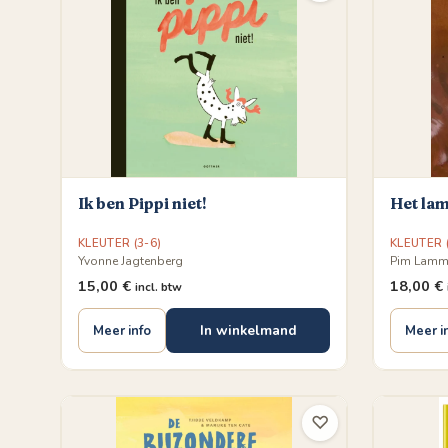
Ik ben Pippi niet!
Het lam
KLEUTER (3-6)
KLEUTER (
Yvonne Jagtenberg
Pim Lamm
15,00
€
18,00
€
incl. btw
In winkelmand
Meer info
Meer i
♡