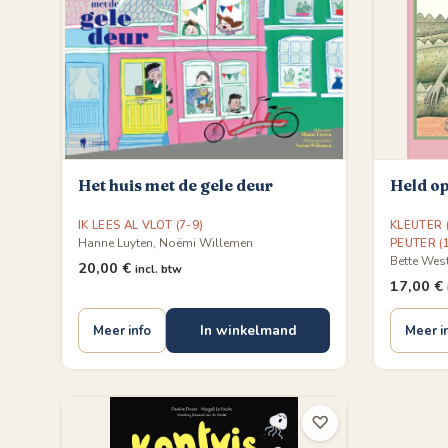
Het huis met de gele deur
Held o
IK LEES AL VLOT (7-9)
KLEUTER (
Hanne Luyten, Noëmi Willemen
PEUTER (1
Bette Wes
20,00
€
incl. btw
17,00
€
In winkelmand
Meer info
Meer i
♡