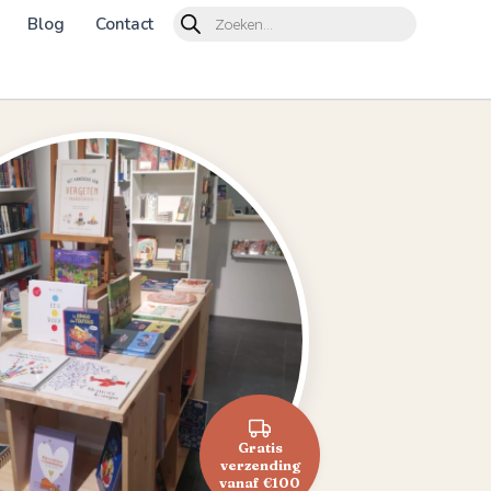
Products
Blog
Contact
search
Gratis
verzending
vanaf €100