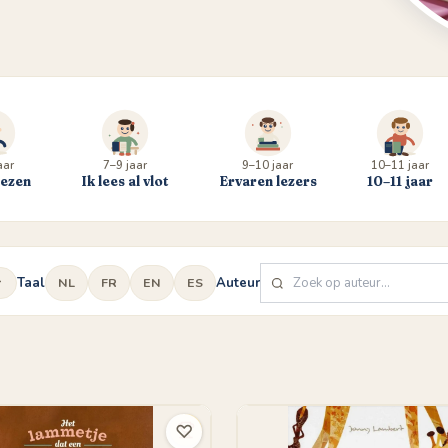
aar
7–9 jaar
9–10 jaar
10–11 jaar
lezen
Ik lees al vlot
Ervaren lezers
10–11 jaar
Taal
Auteur
NL
FR
EN
ES
d
♡