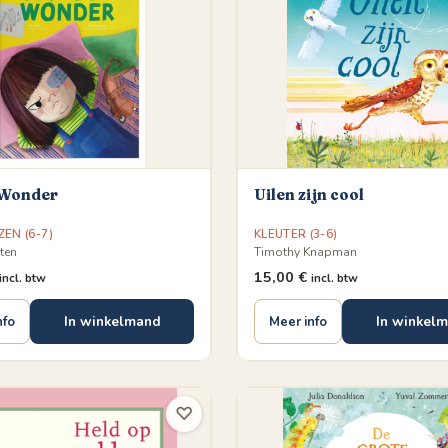
Wonder
Uilen zijn cool
ZEN (6-7)
KLEUTER (3-6)
ten
Timothy Knapman
15,00
€
incl. btw
incl. btw
In winkelmand
In winkel
nfo
Meer info
♡